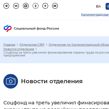
En
Калининградская
Главная
Отделения СФР
Отделение по Калининградской обла
Зак
Новости отделения
Соцфонд на треть увеличил финасирование охраны труда на росси
предприятиях
Настройка режима отображения
Размер шрифта
Новости отделения
Стандартный
Увеличенный
Крупны
Шрифт
Соцфонд на треть увеличил финасиров
Без засечек
С засечками