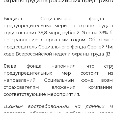
охраны труда на российских предприят
Интервал между буквами
Бюджет Социального фонд
Нормальный
Увеличенный
Большо
предупредительные меры по охране труда 
году составит 35,8 млрд рублей. Это на 33% 
Цвет сайта
по сравнению с прошлым годом. Об этом 
Монохромный
Инверсивный монохромны
председатель Социального фонда Сергей Чи
Синий фон
ходе Всероссийской недели охраны труда (ВН
Глава фонда напомнил, что стру
Изображения
предупредительных мер состоит 
Включены
Выключены
направлений. Социальный фонд возм
страхователям вложения компан
Звуковой ассистент
соответствующие мероприятия.
Воспроизвести
Остановить
Повтори
«
Самым востребованным на данный м