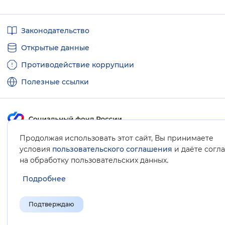
Полезные
Законодательство
ссылки
Открытые данные
Противодействие коррупции
Полезные ссылки
Продолжая использовать этот сайт, Вы принимаете
Карта сайта
условия
пользовательского соглашения
и даёте согл
.
на обработку пользовательских данных
Подробнее
Подтверждаю
© Социальный фонд России, 2008-2026