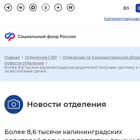
En
Калининградская
Главная
Отделения СФР
Отделение по Калининградской обла
Зак
Новости отделения
Более 8,6 тысячи калининградских родителей получают доплату к
за воспитание детей
Настройка режима отображения
Размер шрифта
Новости отделения
Стандартный
Увеличенный
Крупны
Шрифт
Более 8,6 тысячи калининградских
Без засечек
С засечками