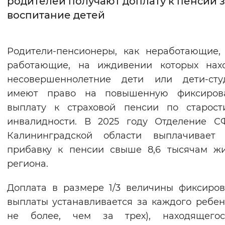
родителей получают доплату к пенсии 
воспитание детей
Интервал между буквами
Нормальный
Увеличенный
Большо
Родители-пенсионеры, как неработающие,
работающие, на иждивении которых нахо
Цвет сайта
несовершеннолетние дети или дети-студ
Монохромный
Инверсивный монохромны
имеют право на повышенную фиксиров
Синий фон
выплату к страховой пенсии по старост
инвалидности. В 2025 году Отделение С
Изображения
Калининградской области выплачивает 
прибавку к пенсии свыше 8,6 тысячам ж
Включены
Выключены
региона.
Звуковой ассистент
Доплата в размере 1/3 величины фиксиро
Воспроизвести
Остановить
Повтори
выплаты устанавливается за каждого ребен
не более, чем за трех), находящего