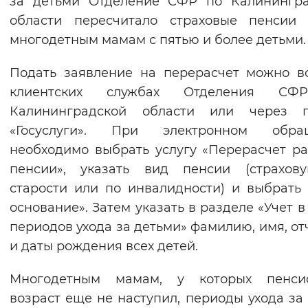
за детьми Отделение СФР по Калинингра
Вернуть стандартные настройки
области пересчитало страховые пенсии 
многодетным мамам с пятью и более детьми.
Подать заявление на перерасчет можно в
клиентских службах Отделения С
Калининградской области или через п
«Госуслуги». При электронном обра
необходимо выбрать услугу «Перерасчет р
пенсии», указать вид пенсии (страхов
старости или по инвалидности) и выбрать
основание». Затем указать в разделе «Учет в
периодов ухода за детьми» фамилию, имя, от
и даты рождения всех детей.
Многодетным мамам, у которых пенси
возраст еще не наступил, периоды ухода за