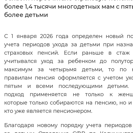
более 1,4 тысячи многодетных мам с пят
Интервал между буквами
более детьми
Нормальный
Увеличенный
Большо
С 1 января 2026 года определен новый п
Цвет сайта
учета периодов ухода за детьми при назн
Монохромный
Инверсивный монохромны
страховых пенсий. Если раньше в стаж
учитывался уход за ребенком до полуто
Синий фон
максимум за четырьмя детьми, то по 
правилам пенсия оформляется с учетом ух
Изображения
пятым и всеми последующими детьми. 
Включены
Выключены
подход применяется не только к женщ
которые только собираются на пенсию, но и 
Звуковой ассистент
кто уже является пенсионером.
Воспроизвести
Остановить
Повтори
Благодаря новому порядку учета периодов