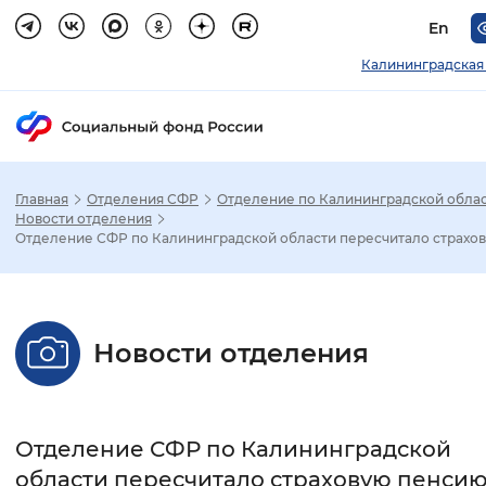
En
Калининградская
Главная
Отделения СФР
Отделение по Калининградской обла
Зак
Новости отделения
Отделение СФР по Калининградской области пересчитало страхов.
Настройка режима отображения
Размер шрифта
Новости отделения
Стандартный
Увеличенный
Крупны
Шрифт
Отделение СФР по Калининградской
Без засечек
С засечками
области пересчитало страховую пенси