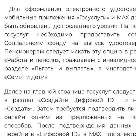
Вернуть стандартные настройки
Для оформления электронного удостове
мобильные приложения «Госуслуги» и MAX 
быть обновлены до последнего уровня. На п
госуслуг необходимо предоставить сог
Социальному фонду на выпуск удостовер
Пенсионерам следует искать эту опцию в р
«Работа и пенсия», гражданам с инвалидно
разделе «Льготы и выплаты», а многоде
«Семья и дети».
Далее на главной странице госуслуг следует
в раздел «Создайте Цифровой ID и н
«Создать». Затем требуется подтвердить ли
онлайн одним из предложенных на по
способов. После подтверждения данных 
перейти в «Цифровой ID» в MAX, где элект