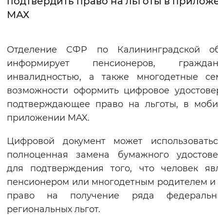
подтвердить право на льготы в прилож
МАХ
Интервал между буквами
Нормальный
Увеличенный
Большо
Отделение СФР по Калининградской об
информирует пенсионеров, граж
Цвет сайта
инвалидностью, а также многодетные се
Монохромный
Инверсивный монохромны
возможности оформить цифровое удостове
Синий фон
подтверждающее право на льготы, в моб
приложении MAX.
Изображения
Цифровой документ может использоватьс
Включены
Выключены
полноценная замена бумажного удостове
для подтверждения того, что человек яв
Звуковой ассистент
пенсионером или многодетным родителем и
Воспроизвести
Остановить
Повтори
право на получение ряда федераль
региональных льгот.