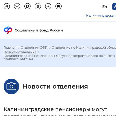
En
Калининградская
Главная
Отделения СФР
Отделение по Калининградской обла
Зак
Новости отделения
Калининградские пенсионеры могут подтвердить право на льготы 
приложении МАХ
Настройка режима отображения
Размер шрифта
Новости отделения
Стандартный
Увеличенный
Крупны
Шрифт
Калининградские пенсионеры могут
Без засечек
С засечками