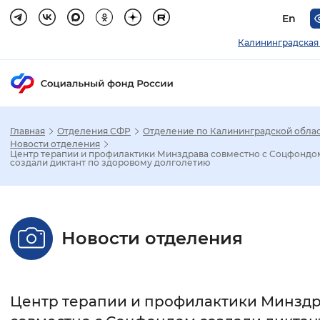
En
Калининградская
Главная
Отделения СФР
Отделение по Калининградской обла
Зак
Новости отделения
Центр терапии и профилактики Минздрава совместно с Соцфондо
создали диктант по здоровому долголетию
Настройка режима отображения
Размер шрифта
Новости отделения
Стандартный
Увеличенный
Крупны
Шрифт
Центр терапии и профилактики Минзд
Без засечек
С засечками