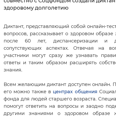
совместно с Соцфондом создали диктан
здоровому долголетию
Интервал между буквами
Нормальный
Увеличенный
Большо
Диктант, представляющий собой онлайн-тест
вопросов, рассказывает о здоровом образе
Цвет сайта
после 60 лет, диспансеризации и д
Монохромный
Инверсивный монохромны
сопутствующих аспектах. Отвечая на во
Синий фон
участники могут сразу же узнавать прав
ответы и таким образом расширять собст
Изображения
знания.
Включены
Выключены
Всем желающим диктант доступен онлайн. 
его можно также в
центрах общения
Социал
Звуковой ассистент
фонда для людей старшего возраста. Специ
Воспроизвести
Остановить
Повтори
помогут ответить на вопросы и заодно под
другими знаниями о здоровом образе ж