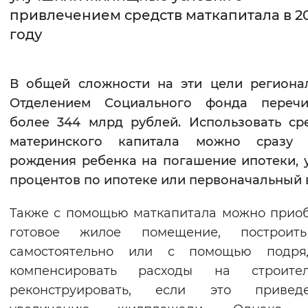
привлечением средств маткапитала в 2
Интервал между буквами
году
Нормальный
Увеличенный
Большо
В общей сложности на эти цели региона
Цвет сайта
Отделением Социального фонда перечи
Монохромный
Инверсивный монохромны
более 344 млрд рублей. Использовать ср
материнского капитала можно сразу 
Синий фон
рождения ребенка на погашение ипотеки, 
процентов по ипотеке или первоначальный 
Изображения
Включены
Выключены
Также с помощью маткапитала можно прио
готовое жилое помещение, построит
Звуковой ассистент
самостоятельно или с помощью подряд
компенсировать расходы на строитель
Воспроизвести
Остановить
Повтори
реконструировать, если это приве