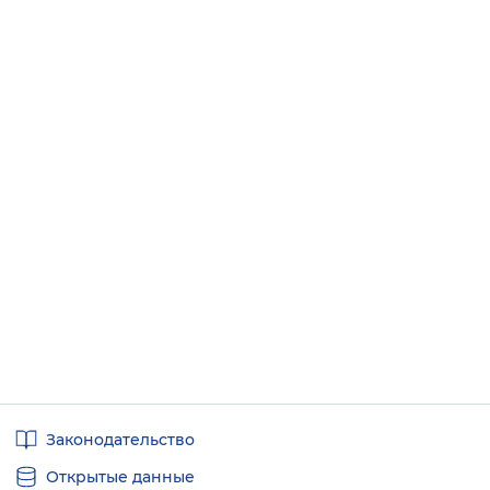
Полезные
Законодательство
ссылки
Открытые данные