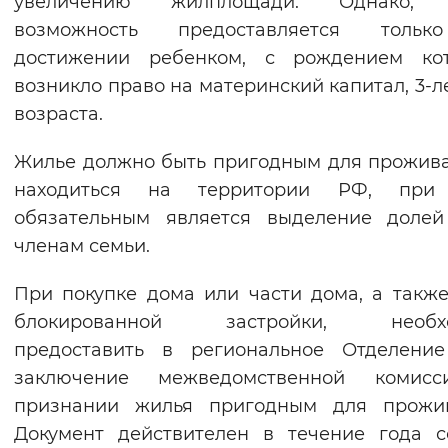
увеличению жилплощади. Однако, 
Вернуть стандартные настройки
возможность предоставляется толь
достижении ребенком, с рождением кот
возникло право на материнский капитал, 3-л
возраста.
Жилье должно быть пригодным для прожив
находиться на территории РФ, при
обязательным является выделение долей
членам семьи.
При покупке дома или части дома, а такж
блокированной застройки, необх
предоставить в региональное Отделени
заключение межведомственной комис
признании жилья пригодным для прожив
Документ действителен в течение года 