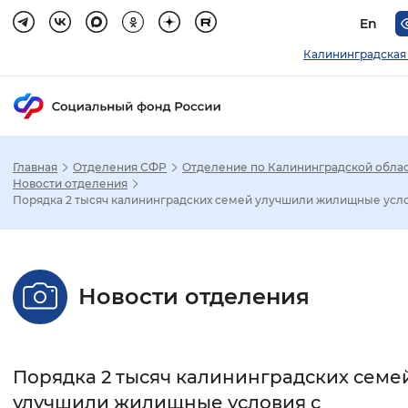
En
Калининградская
Главная
Отделения СФР
Отделение по Калининградской обла
Зак
Новости отделения
Порядка 2 тысяч калининградских семей улучшили жилищные усло.
Настройка режима отображения
Размер шрифта
Новости отделения
Стандартный
Увеличенный
Крупны
Шрифт
Порядка 2 тысяч калининградских семе
Без засечек
С засечками
улучшили жилищные условия с