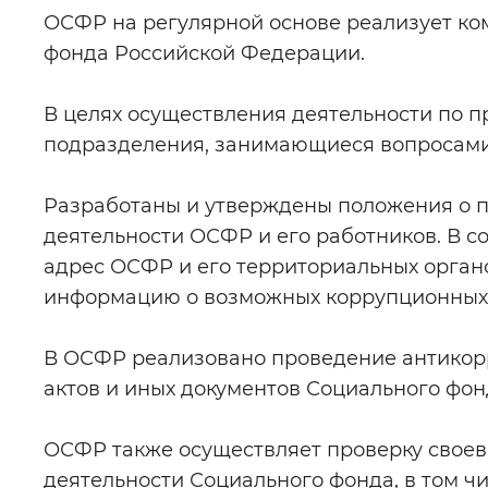
ОСФР на регулярной основе реализует ко
Цвет сайта
:
Монохромный
фонда Российской Федерации.
В целях осуществления деятельности по 
Изображения
:
Включены
подразделения, занимающиеся вопросами
Разработаны и утверждены положения о 
Звуковой ассистент
:
Воспроизв
деятельности ОСФР и его работников. В с
адрес ОСФР и его территориальных орган
информацию о возможных коррупционных 
Вернуть стандартные настройки
В ОСФР реализовано проведение антикор
актов и иных документов Социального фо
ОСФР также осуществляет проверку свое
деятельности Социального фонда, в том чи