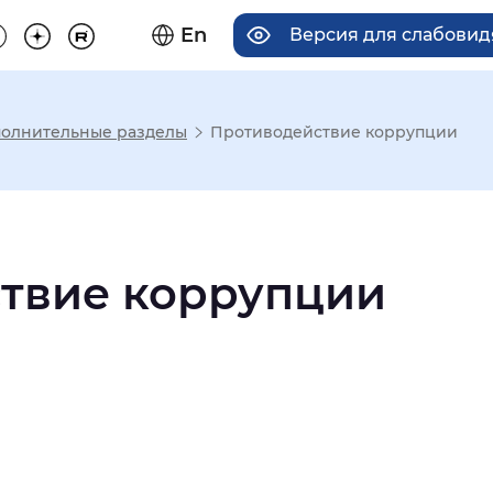
En
Версия для слабови
олнительные разделы
Противодействие коррупции
има отображения
Увеличенный
Крупный
твие коррупции
асечками
мальный
Увеличенный
Большо