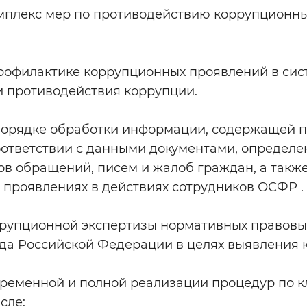
мплекс мер по противодействию коррупционн
Инверсивный монохромный
Синий
профилактике коррупционных проявлений в си
Выключены
 противодействия коррупции.
порядке обработки информации, содержащей 
ести
Остановить
Повторить
оответствии с данными документами, определ
ов обращений, писем и жалоб граждан, а такж
проявлениях в действиях сотрудников ОСФР .
рупционной экспертизы нормативных правовых
нда Российской Федерации в целях выявления 
временной и полной реализации процедур по
сле: