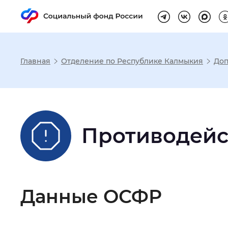
Главная
Отделение по Республике Калмыкия
Доп
Настройка реж
Размер шрифта
:
Стандартный
Противодейс
Шрифт
:
Без засечек
С з
Данные ОСФР
Интервал между буквами
:
Нор