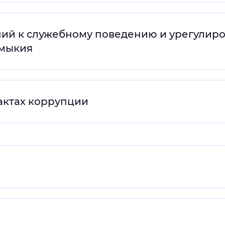
ий к служебному поведению и урегулир
лмыкия
актах коррупции