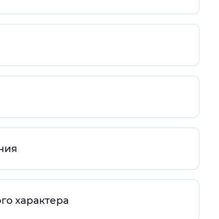
ния
ого характера