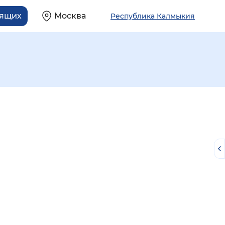
дящих
Москва
Республика Калмыкия
й