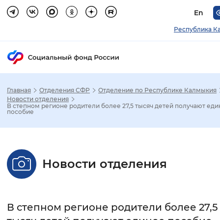
En
Республика К
Главная
Отделения СФР
Отделение по Республике Калмыкия
Зак
Новости отделения
В степном регионе родители более 27,5 тысяч детей получают еди
пособие
Настройка режима отображения
Размер шрифта
Новости отделения
Стандартный
Увеличенный
Крупны
Шрифт
В степном регионе родители более 27,5
Без засечек
С засечками