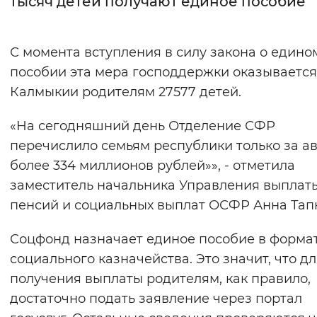
тысяч детей получают единое пособие
Интервал между буквами
С момента вступления в силу закона о едино
Нормальный
Увеличенный
Большо
пособии эта мера господдержки оказывается
Калмыкии родителям 27577 детей.
Цвет сайта
Монохромный
Инверсивный монохромны
«На сегодняшний день Отделение СФР
перечислило семьям республики только за ав
Синий фон
более 334 миллионов рублей»», - отметила
заместитель начальника Управления выплат
Изображения
пенсий и социальных выплат ОСФР Анна Тап
Включены
Выключены
Соцфонд назначает единое пособие в форма
Звуковой ассистент
социального казначейства. Это значит, что д
получения выплаты родителям, как правило,
Воспроизвести
Остановить
Повтори
достаточно подать заявление через портал