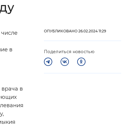
оду
 фон
ОПУБЛИКОВАНО 26.02.2024 11:29
 числе
ние в
Поделиться новостью
 врача в
Закрыть
меющих
олевания
у,
мыкия