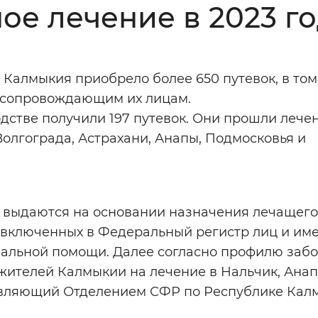
ое лечение в 2023 г
Инверсивный монохромный
Синий
 Калмыкия приобрело более 650 путевок, в том
Выключены
0 сопровождающим их лицам.
стве получили 197 путевок. Они прошли лече
ести
Остановить
Повторить
олгограда, Астрахани, Анапы, Подмосковья и
е выдаются на основании назначения лечащего
 включенных в Федеральный регистр лиц и и
иальной помощи. Далее согласно профилю заб
жителей Калмыкии на лечение в Нальчик, Анап
равляющий Отделением СФР по Республике Кал