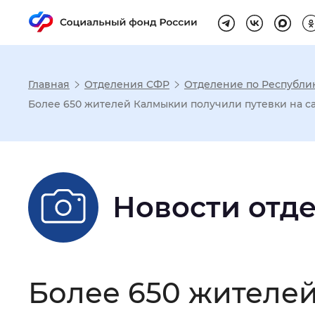
Главная
Отделения СФР
Отделение по Республи
Настройка реж
Более 650 жителей Калмыкии получили путевки на са
Размер шрифта
:
Стандартный
Новости отд
Шрифт
:
Без засечек
С з
Интервал между буквами
:
Нор
Более 650 жителе