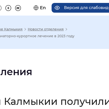
En
Версия для слабови
ке Калмыкия
Новости отделения
има отображения
наторно-курортное лечение в 2023 году
Увеличенный
Крупный
еления
асечками
мальный
Увеличенный
Большо
й Калмыкии получили