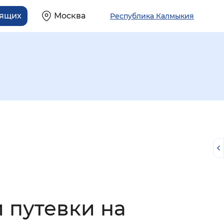
дящих
Москва
Республика Калмыкия
й
 путевки на