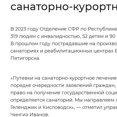
санаторно-курортн
Цвет сайта
:
Монохромный
В 2023 году Отделение СФР по Республике
Изображения
:
Включены
319 людям с инвалидностью, 52 детям и 9
В прошлом году пострадавшие на производ
Звуковой ассистент
:
Воспроизв
санаториях и реабилитационных центрах В
Пятигорска.
«Путевки на санаторно-курортное лечени
Вернуть стандартные настройки
порядке очередности заявлений граждан,
право на получение государственной соц
определяется санаторий. Мы направляем 
Геленджик и Кисловодск», — отметил уп
Чингиз Иванов.