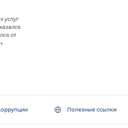
х услуг
тказался
лся от
н
коррупции
Полезные ссылки