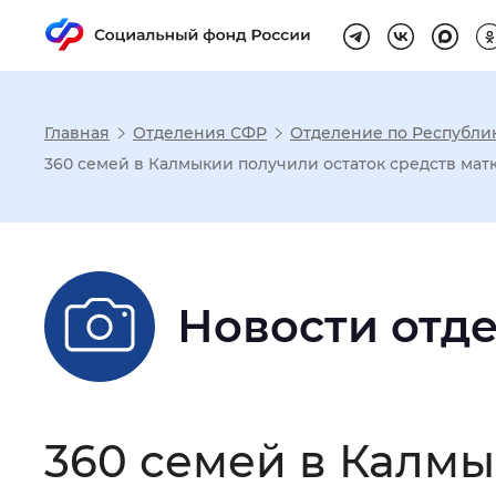
Главная
Отделения СФР
Отделение по Республи
Настройка реж
360 семей в Калмыкии получили остаток средств мат
Размер шрифта
:
Стандартный
Новости отд
Шрифт
:
Без засечек
С з
Интервал между буквами
:
Нор
360 семей в Калмы