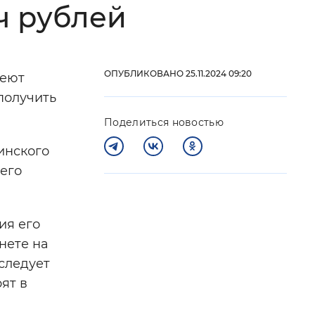
ч рублей
 фон
ОПУБЛИКОВАНО 25.11.2024 09:20
меют
получить
Поделиться новостью
инского
 его
Закрыть
ия его
нете на
 следует
ят в