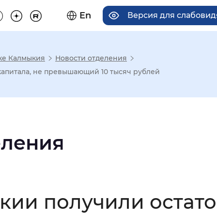
En
Версия для слабови
ке Калмыкия
Новости отделения
има отображения
капитала, не превышающий 10 тысяч рублей
Увеличенный
Крупный
еления
асечками
мальный
Увеличенный
Большо
кии получили остато