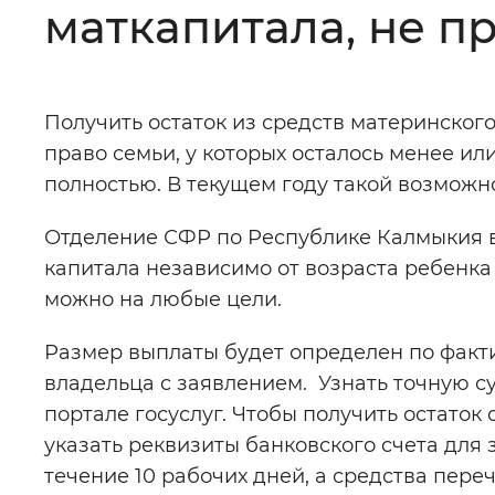
маткапитала, не 
Цвет сайта
:
Монохромный
Получить остаток из средств материнско
Изображения
:
Включены
право семьи, у которых осталось менее ил
полностью. В текущем году такой возможн
Звуковой ассистент
:
Воспроизв
Отделение СФР по Республике Калмыкия 
капитала независимо от возраста ребенка
можно на любые цели.
Вернуть стандартные настройки
Размер выплаты будет определен по факт
владельца с заявлением. Узнать точную с
портале госуслуг. Чтобы получить остаток
указать реквизиты банковского счета для 
течение 10 рабочих дней, а средства пере