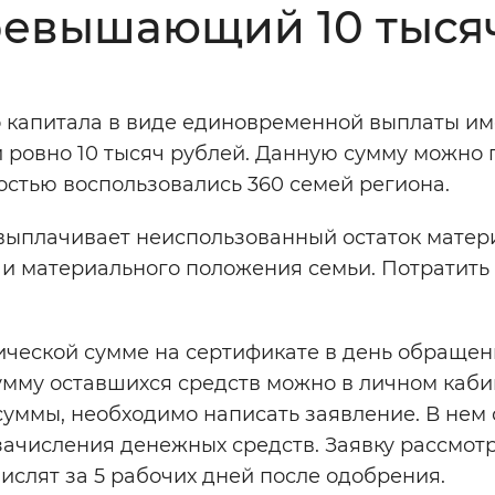
превышающий 10 тыся
Инверсивный монохромный
Синий
го капитала в виде единовременной выплаты и
Выключены
и ровно 10 тысяч рублей. Данную сумму можно 
остью воспользовались 360 семей региона.
ести
Остановить
Повторить
выплачивает неиспользованный остаток матер
 и материального положения семьи. Потратить
ической сумме на сертификате в день обращен
умму оставшихся средств можно в личном каби
 суммы, необходимо написать заявление. В нем
зачисления денежных средств. Заявку рассмотр
числят за 5 рабочих дней после одобрения.