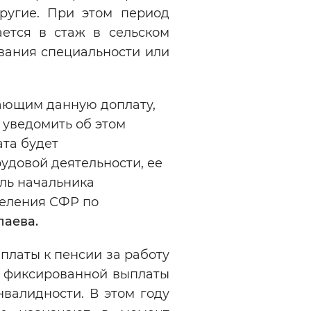
другие. При этом период
ается в стаж в сельском
вания специальности или
ающим данную доплату,
 уведомить об этом
ата будет
удовой деятельности, ее
ель начальника
деления СФР по
лаева.
латы к пенсии за работу
от фиксированной выплаты
нвалидности. В этом году