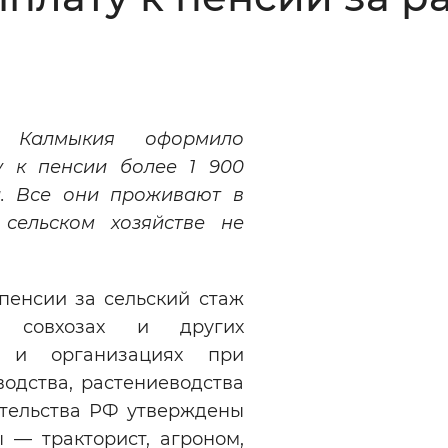
Инверсивный монохромный
Синий
Выключены
 Калмыкия оформило
 к пенсии более 1 900
ести
Остановить
Повторить
. Все они проживают в
 сельском хозяйстве не
пенсии за сельский стаж
, совхозах и других
ях и организациях при
водства, растениеводства
ительства РФ утверждены
 — тракторист, агроном,