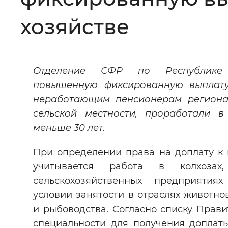
Цвет сайта
:
Монохромный
хозяйстве
Изображения
:
Включены
Отделение СФР по Республике
повышенную фиксированную выплату
Звуковой ассистент
:
Воспроизв
неработающим пенсионерам региона
сельской местности, проработали в
меньше 30 лет.
При определении права на доплату к 
Вернуть стандартные настройки
учитывается работа в колхозах
сельскохозяйственных предприяти
условии занятости в отраслях животно
и рыбоводства. Согласно списку Прав
специальности для получения доплаты