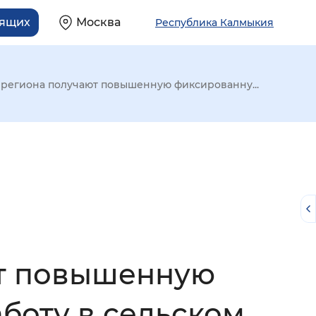
дящих
Москва
Республика Калмыкия
 региона получают повышенную фиксированну...
ют повышенную
й
боту в сельском