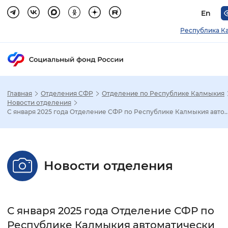
En
Республика К
Главная
Отделения СФР
Отделение по Республике Калмыкия
Зак
Новости отделения
С января 2025 года Отделение СФР по Республике Калмыкия авто..
Настройка режима отображения
Размер шрифта
Новости отделения
Стандартный
Увеличенный
Крупны
Шрифт
С января 2025 года Отделение СФР по
Без засечек
С засечками
Республике Калмыкия автоматически