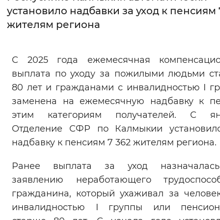
установило надбавки за уход к пенсиям 
Интервал между буквами
жителям региона
Нормальный
Увеличенный
Большо
С 2025 года ежемесячная компенсацио
Цвет сайта
выплата по уходу за пожилыми людьми с
Монохромный
Инверсивный монохромны
80 лет и гражданами с инвалидностью I г
заменена на ежемесячную надбавку к п
Синий фон
этим категориям получателей. С ян
Отделение СФР по Калмыкии установил
Изображения
надбавку к пенсиям 7 362 жителям региона.
Включены
Выключены
Ранее выплата за уход назначалас
Звуковой ассистент
заявлению неработающего трудоспособ
гражданина, который ухаживал за челове
Воспроизвести
Остановить
Повтори
инвалидностью I группы или пенсион