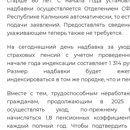
старше 80 лет. C начала года установ
Вернуть стандартные настройки
надбавки осуществляется Отделением С
Республике Калмыкия автоматически, то ест
подачи заявлений. Предоставлять сведен
ухаживающем теперь также не требуется.
На сегодняшний день надбавка за ухо
страховых пенсий с учетом проведенн
начале года индексации составляет 1 314 ру
Размер надбавки будет ежег
индексироваться в том же порядке, что и пе
Вместе с тем, трудоспособным неработ
гражданам, продолжающим в 2025 
осуществлять уход, по-прежнему б
начисляться 1,8 пенсионных коэффициен
каждый полный год. Чтобы подтвердить 