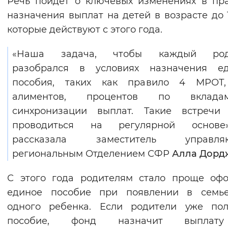
Речь пойдет о ключевых изменениях в пр
Вернуть стандартные настройки
назначения выплат на детей в возрасте до 1
которые действуют с этого года.
«Наша задача, чтобы каждый род
разобрался в условиях назначения ед
пособия, таких как правило 4 МРОТ,
алиментов, процентов по вклад
синхронизации выплат. Такие встречи 
проводиться на регулярной основ
рассказала заместитель управля
региональным Отделением СФР
Алла Дорд
С этого года родителям стало проще оф
единое пособие при появлении в семь
одного ребенка. Если родители уже пол
пособие, фонд назначит выплат