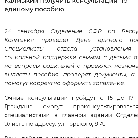
Калмыкии получить консультации по
единому пособию
Интервал между буквами
Нормальный
Увеличенный
Большо
24 сентября Отделение СФР по Респу
Калмыкия проведет День единого пос
Цвет сайта
Специалисты отдела установлени
Монохромный
Инверсивный монохромны
социальной поддержки семьям с детьми о
Синий фон
на вопросы родителей о правилах назнач
выплаты пособия, проверят документы, а
Изображения
помогут корректно оформить заявление.
Включены
Выключены
Очные консультации пройдут с 15 до 17 
Граждане смогут проконсультировать
Звуковой ассистент
специалистами в главном здании Отделе
Воспроизвести
Остановить
Повтори
Элисте по адресу: ул. Горького, 9 А.