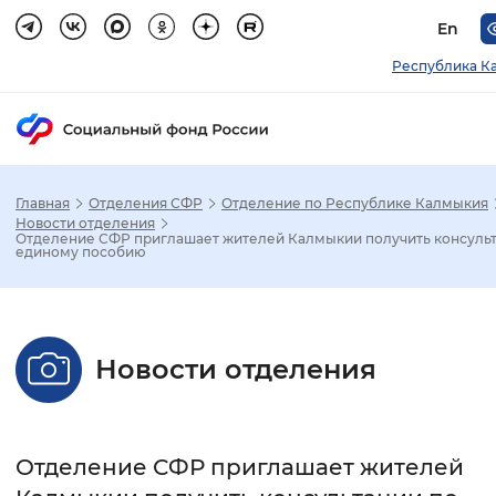
En
Республика К
Главная
Отделения СФР
Отделение по Республике Калмыкия
Зак
Новости отделения
Отделение СФР приглашает жителей Калмыкии получить консульт
единому пособию
Настройка режима отображения
Размер шрифта
Новости отделения
Стандартный
Увеличенный
Крупны
Шрифт
Отделение СФР приглашает жителей
Без засечек
С засечками