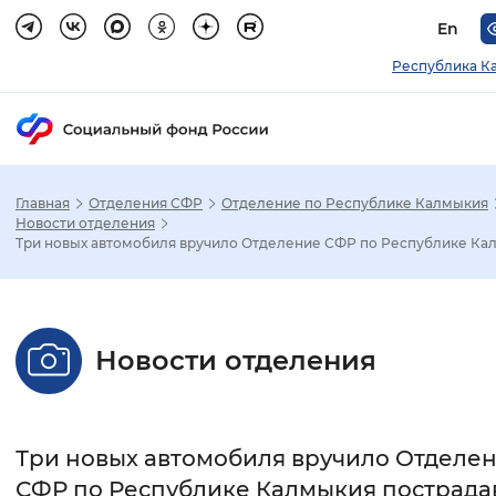
En
Республика К
Главная
Отделения СФР
Отделение по Республике Калмыкия
Зак
Новости отделения
Три новых автомобиля вручило Отделение СФР по Республике Кал.
Настройка режима отображения
Размер шрифта
Новости отделения
Стандартный
Увеличенный
Крупны
Шрифт
Три новых автомобиля вручило Отделе
Без засечек
С засечками
СФР по Республике Калмыкия пострад