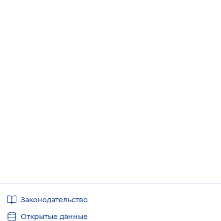
Полезные
Законодательство
ссылки
Открытые данные