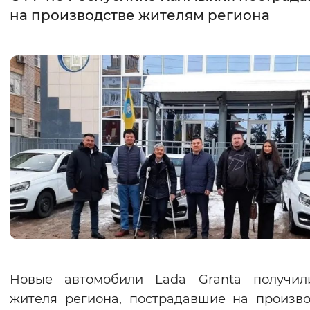
на производстве жителям региона
Интервал между буквами
Нормальный
Увеличенный
Большо
Цвет сайта
Монохромный
Инверсивный монохромны
Синий фон
Изображения
Включены
Выключены
Звуковой ассистент
Воспроизвести
Остановить
Повтори
Новые автомобили Lada Granta получил
жителя региона, пострадавшие на произво