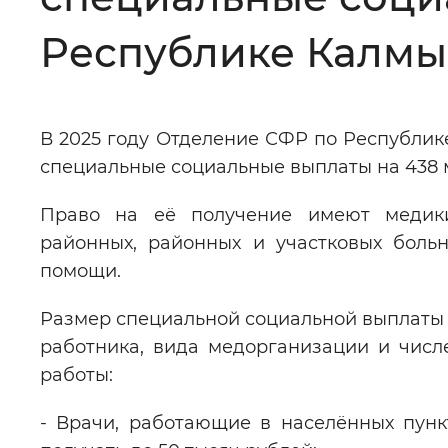
Цвет сайта
:
Монохромный
Республике Калмы
Изображения
:
Включены
В 2025 году Отделение СФР по Республик
специальные социальные выплаты на 438 
Звуковой ассистент
:
Воспроизв
Право на её получение имеют медики
районных, районных и участковых боль
помощи.
Вернуть стандартные настройки
Размер специальной социальной выплаты 
работника, вида медорганизации и числ
работы:
- Врачи, работающие в населённых пунк