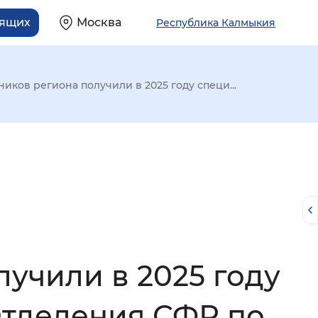
дящих
Москва
Республика Калмыкия
ников региона получили в 2025 году специ...
лучили в 2025 году
й
Отделения СФР по