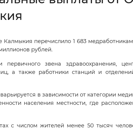
Инверсивный монохромный
Синий
кия
Выключены
е Калмыкия перечислило 1 683 медработникам
миллионов рублей.
ести
Остановить
Повторить
 первичного звена здравоохранения, цен
ниц, а также работники станций и отделени
варьируется в зависимости от категории меди
енности населения местности, где расположе
тах с числом жителей менее 50 тысяч челове