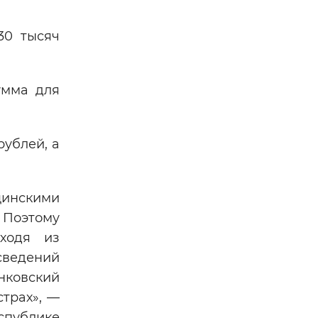
30 тысяч
умма для
рублей, а
цинскими
 Поэтому
ходя из
ведений
нковский
трах», —
спублике