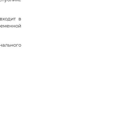
входит в
ременной
нального