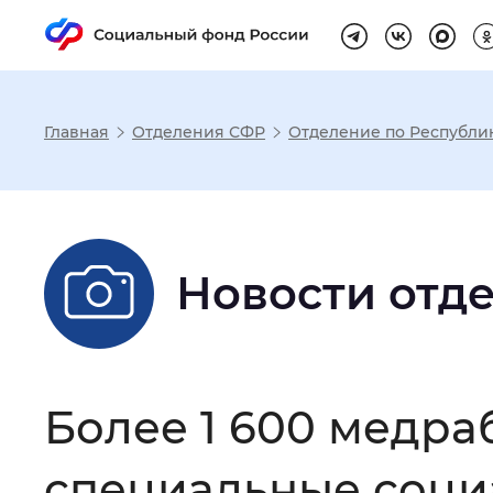
Главная
Отделения СФР
Отделение по Республи
Настройка реж
Размер шрифта
:
Стандартный
Новости отд
Шрифт
:
Без засечек
С з
Более 1 600 медра
Интервал между буквами
:
Нор
специальные соци