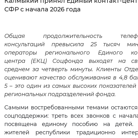
Калмыкии принял Единый контакт-цен
СФР с начала 2026 года
Интервал между буквами
Нормальный
Увеличенный
Большо
Общая продолжительность телеф
Цвет сайта
консультаций превысила 25 тысяч мин
Монохромный
Инверсивный монохромны
операторы регионального Единого кон
центра (ЕКЦ) Соцфонда выходят на св
Синий фон
среднем за четверть минуты. Клиенты Отд
оценивают качество обслуживания в 4,8 ба
Изображения
5 – это один из самых высоких показателей
Включены
Выключены
региональных подразделений фонда.
Самыми востребованными темами остаютс
Звуковой ассистент
соцподдержки: треть всех звонков с начал
Воспроизвести
Остановить
Повтори
посвящена единому пособию на детей. 
жителей республики традиционно интер