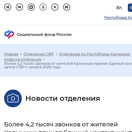
En
Республика К
Главная
Отделения СФР
Отделение по Республике Калмыкия
Зак
Новости отделения
Более 4,2 тысяч звонков от жителей Калмыкии принял Единый кон
центр СФР с начала 2026 года
Настройка режима отображения
Размер шрифта
Новости отделения
Стандартный
Увеличенный
Крупны
Шрифт
Более 4,2 тысяч звонков от жителей
Без засечек
С засечками