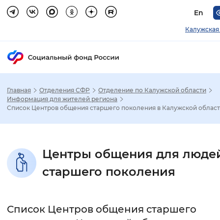
En
Калужская
Главная
Отделения СФР
Отделение по Калужской области
Зак
Информация для жителей региона
Список Центров общения старшего поколения в Калужской облас
Настройка режима отображения
Размер шрифта
Центры общения для люде
Стандартный
Увеличенный
Крупны
старшего поколения
Шрифт
Список Центров общения старшего
Без засечек
С засечками