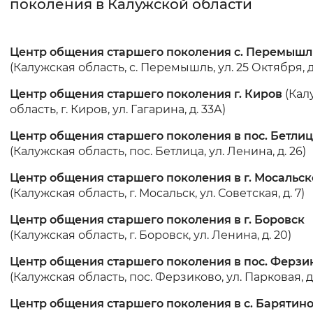
поколения в Калужской области
Интервал между буквами
Центр общения старшего поколения с. Перемышл
Нормальный
Увеличенный
Большо
(Калужская область, с. Перемышль, ул. 25 Октября, д.
Цвет сайта
Центр общения старшего поколения г. Киров
(Кал
область, г. Киров, ул. Гагарина, д. 33А)
Монохромный
Инверсивный монохромны
Центр общения старшего поколения в пос. Бетли
Синий фон
(Калужская область, пос. Бетлица, ул. Ленина, д. 26)
Центр общения старшего поколения в г. Мосальск
Изображения
(Калужская область, г. Мосальск, ул. Советская, д. 7)
Включены
Выключены
Центр общения старшего поколения в г. Боровск
(Калужская область, г. Боровск, ул. Ленина, д. 20)
Звуковой ассистент
Центр общения старшего поколения в пос. Ферзи
Воспроизвести
Остановить
Повтори
(Калужская область, пос. Ферзиково, ул. Парковая, д
Центр общения старшего поколения в с. Барятин