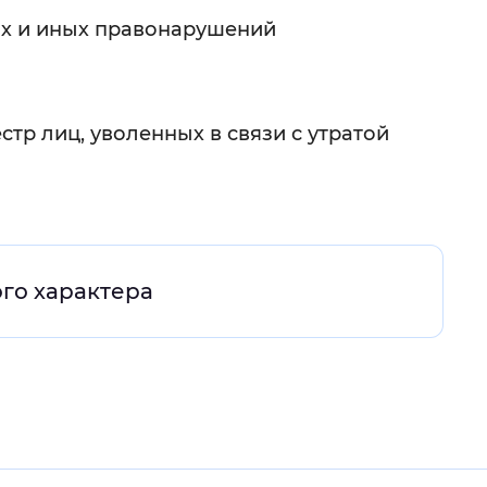
ых и иных правонарушений
 фон
тр лиц, уволенных в связи с утратой
ого характера
Закрыть