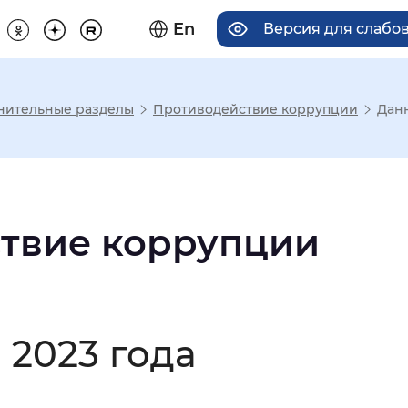
En
Версия для слабо
нительные разделы
Противодействие коррупции
Данн
има отображения
Увеличенный
Крупный
твие коррупции
асечками
2023 года
мальный
Увеличенный
Большо