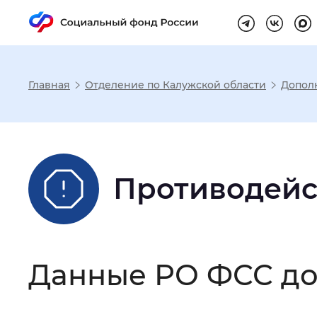
Главная
Отделение по Калужской области
Допол
Настройка реж
Размер шрифта
:
Стандартный
Противодейс
Шрифт
:
Без засечек
С з
Данные РО ФСС до 
Интервал между буквами
:
Нор