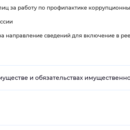
лиц за работу по профилактике коррупционн
Инверсивный монохромный
Синий
ссии
Выключены
а направление сведений для включение в реес
ести
Остановить
Повторить
имуществе и обязательствах имущественн