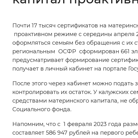
Цвет сайта
:
Монохромный
Почти 17 тысяч сертификатов на материнс
проактивном режиме с середины апреля 2
Изображения
:
Включены
оформляться семьям без обращения с их с
региональным ОСФР сформирован 661 эл
Звуковой ассистент
:
Воспроизв
предусматривает формирование сертифика
получает в личный кабинет на портале Госу
После этого через кабинет можно подать 
контролировать их остаток. У калужских с
Вернуть стандартные настройки
средствами материнского капитала, не об
Социального фонда.
Напомним, что с 1 февраля 2023 года раз
составляет 586 947 рублей на первого реб