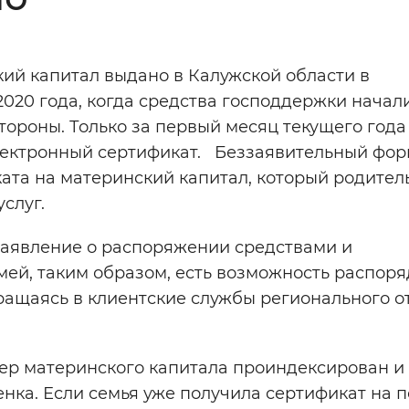
Инверсивный монохромный
Синий
кий капитал выдано в Калужской области в
020 года, когда средства господдержки начал
Выключены
тороны. Только за первый месяц текущего года
ектронный сертификат. Беззаявительный фор
ести
Остановить
Повторить
та на материнский капитал, который родител
слуг.
заявление о распоряжении средствами и
емей, таким образом, есть возможность распор
ращаясь в клиентские службы регионального о
мер материнского капитала проиндексирован и
енка. Если семья уже получила сертификат на 