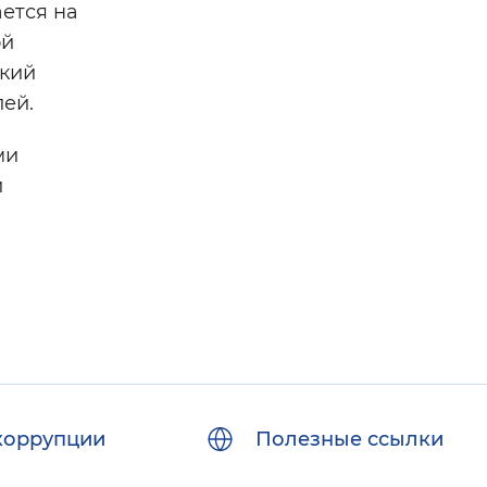
ается на
ой
ский
лей.
ми
й
коррупции
Полезные ссылки