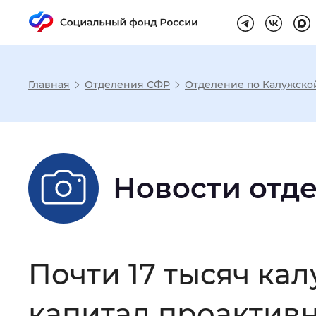
Главная
Отделения СФР
Отделение по Калужско
Настройка реж
Размер шрифта
:
Стандартный
Новости отд
Шрифт
:
Без засечек
С з
Почти 17 тысяч ка
Интервал между буквами
:
Нор
капитал проактив