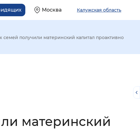
видящих
Москва
Калужская область
их семей получили материнский капитал проактивно
или материнский
й