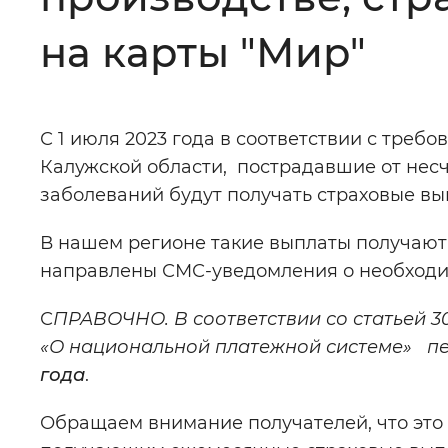
Цвет сайта
:
Монохромный
на карты "Мир"
Изображения
:
Включены
С 1 июля 2023 года в соответствии с тре
Калужской области, пострадавшие от нес
Звуковой ассистент
:
Воспроизв
заболеваний будут получать страховые вы
В нашем регионе такие выплаты получают
направлены СМС-уведомления о необходи
Вернуть стандартные настройки
С
ПРАВОЧНО. В соответствии со статьей 30
«О национальной платежной системе» 
года
.
Обращаем внимание получателей, что это