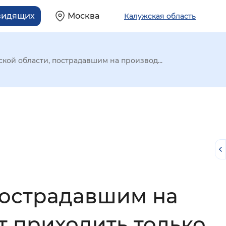
видящих
Москва
Калужская область
кой области, пострадавшим на производ...
пострадавшим на
й
т приходить только