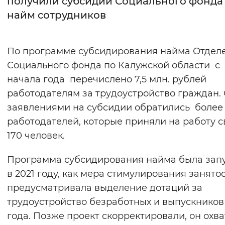
получили субсидии Социального фонда 
найм сотрудников
Интервал между буквами
Нормальный
Увеличенный
Большо
По программе субсидирования найма Отдел
Социального фонда по Калужской области с
Цвет сайта
начала года перечислено 7,5 млн. рублей
Монохромный
Инверсивный монохромны
работодателям за трудоустройство граждан. 
Синий фон
заявлениями на субсидии обратились более
работодателей, которые приняли на работу 
Изображения
170 человек.
Включены
Выключены
Программа субсидирования найма была зап
в 2021 году, как мера стимулирования занятос
Звуковой ассистент
предусматривала выделение дотаций за
Воспроизвести
Остановить
Повтори
трудоустройство безработных и выпускников
года. Позже проект скорректировали, он охв