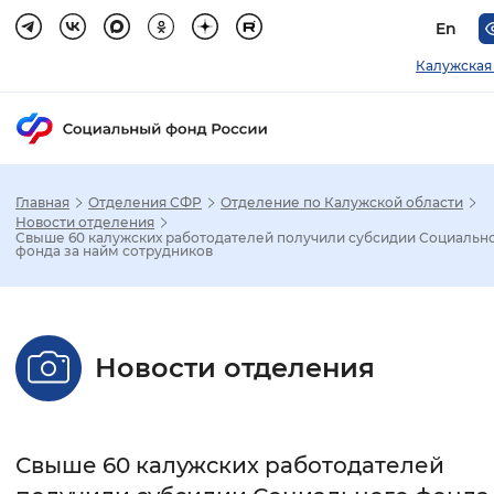
En
Калужская
Главная
Отделения СФР
Отделение по Калужской области
Зак
Новости отделения
Свыше 60 калужских работодателей получили субсидии Социальн
фонда за найм сотрудников
Настройка режима отображения
Размер шрифта
Новости отделения
Стандартный
Увеличенный
Крупны
Шрифт
Свыше 60 калужских работодателей
Без засечек
С засечками