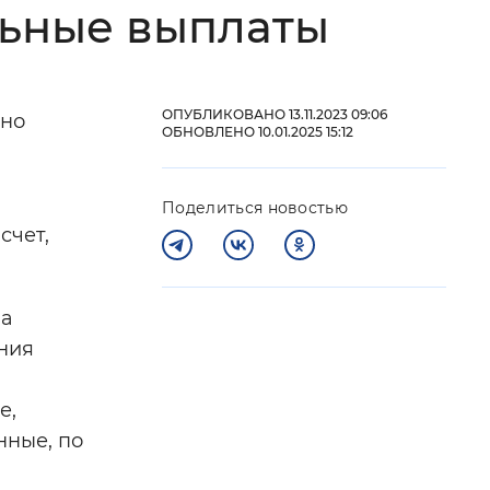
льные выплаты
 фон
ОПУБЛИКОВАНО 13.11.2023 09:06
чно
ОБНОВЛЕНО 10.01.2025 15:12
Поделиться новостью
счет,
на
Закрыть
ния
е,
нные, по