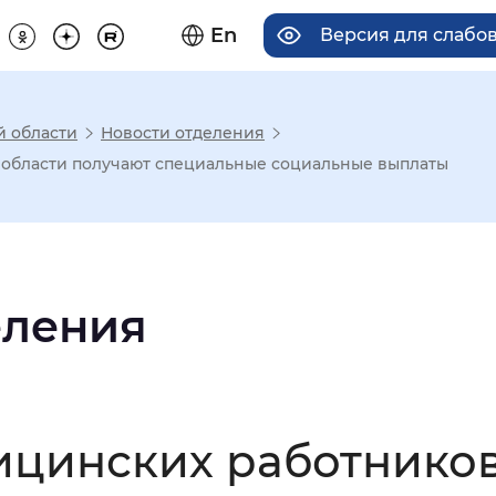
En
Версия для слабо
й области
Новости отделения
има отображения
 области получают специальные социальные выплаты
Увеличенный
Крупный
еления
асечками
мальный
Увеличенный
Большо
ицинских работнико