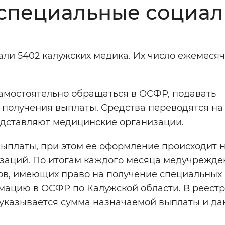
 специальные социа
Инверсивный монохромный
Синий
ли 5402 калужских медика. Их число ежемеся
Выключены
амостоятельно обращаться в ОСФР, подавать
ести
Остановить
Повторить
 получения выплаты. Средства переводятся на 
едставляют медицинские организации.
ыплаты, при этом ее оформление происходит 
заций. По итогам каждого месяца медучрежде
ов, имеющих право на получение специальных
мацию в ОСФР по Калужской области. В реестр
 указывается сумма назначаемой выплаты и да