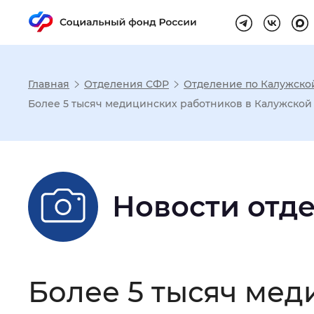
Главная
Отделения СФР
Отделение по Калужско
Настройка реж
Более 5 тысяч медицинских работников в Калужской
Размер шрифта
:
Стандартный
Новости отд
Шрифт
:
Без засечек
С з
Интервал между буквами
:
Нор
Более 5 тысяч мед