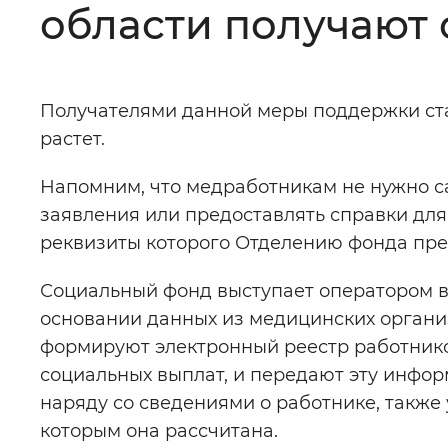
области получают
Цвет сайта
:
Монохромный
Получателями данной меры поддержки ста
Изображения
:
Включены
растет.
Напомним, что медработникам не нужно с
Звуковой ассистент
:
Воспроизв
заявления или предоставлять справки для
реквизиты которого Отделению фонда пр
Социальный фонд выступает оператором в
Вернуть стандартные настройки
основании данных из медицинских органи
формируют электронный реестр работник
социальных выплат, и передают эту инфор
наряду со сведениями о работнике, также
которым она рассчитана.