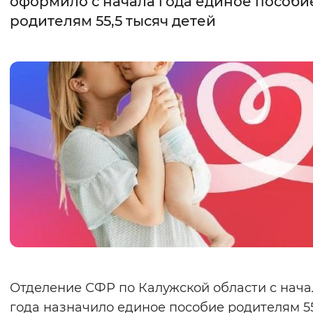
оформило с начала года единое пособи
родителям 55,5 тысяч детей
Интервал между буквами
Нормальный
Увеличенный
Большо
Цвет сайта
Монохромный
Инверсивный монохромны
Синий фон
Изображения
Включены
Выключены
Звуковой ассистент
Воспроизвести
Остановить
Повтори
Отделение СФР по Калужской области с нача
года назначило единое пособие родителям 55