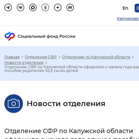
En
Калужская
Главная
Отделения СФР
Отделение по Калужской области
Зак
Новости отделения
Отделение СФР по Калужской области оформило с начала года е
пособие родителям 55,5 тысяч детей
Настройка режима отображения
Размер шрифта
Новости отделения
Стандартный
Увеличенный
Крупны
Шрифт
Отделение СФР по Калужской области
Без засечек
С засечками