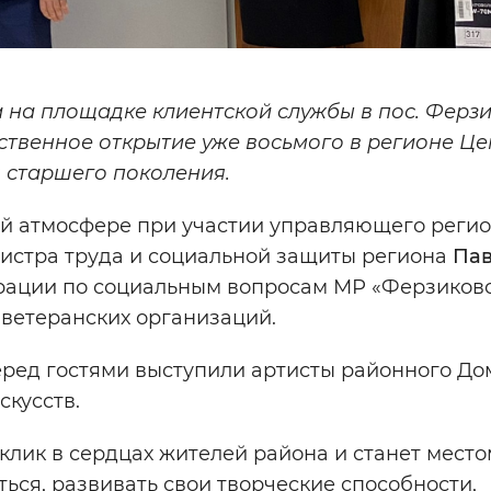
 на площадке клиентской службы в пос. Ферз
ственное открытие уже восьмого в регионе Це
 старшего поколения
.
ой атмосфере при участии управляющего реги
нистра труда и социальной защиты региона
Па
трации по социальным вопросам МР «Ферзиков
 ветеранских организаций.
ред гостями выступили артисты районного До
скусств.
клик в сердцах жителей района и станет местом
ься, развивать свои творческие способности,