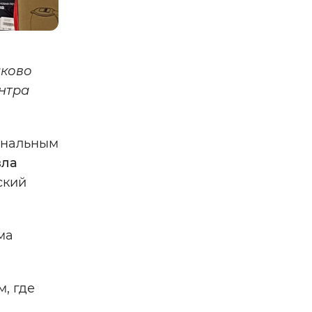
иково
нтра
ональным
вла
ский
ма
, где