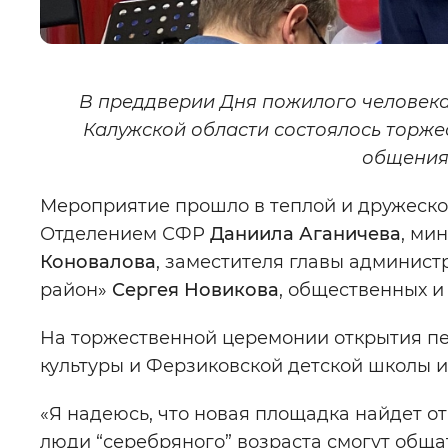
В преддверии Дня пожилого человека
Калужской области состоялось торже
общения
Мероприятие прошло в теплой и дружеск
Отделением СФР
Даниила Аганичева
, ми
Коновалова
, заместителя главы админис
район»
Сергея Новикова
, общественных и
На торжественной церемонии открытия пе
культуры и Ферзиковской детской школы и
«Я надеюсь, что новая площадка найдет от
люди “серебряного” возраста смогут общат