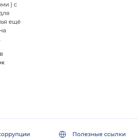
ми ) с
для
мья ещё
на
я.
в
ок
коррупции
Полезные ссылки