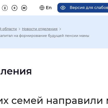
En
Версия для слабо
й области
Новости отделения
има отображения
 капитал на формирование будущей пенсии мамы
Увеличенный
Крупный
еления
асечками
мальный
Увеличенный
Большо
ких семей направили