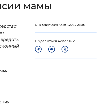
нсии мамы
 фон
ОПУБЛИКОВАНО 29.11.2024 08:55
редства
на
передать
Поделиться новостью
нсионный
умма
Закрыть
ения