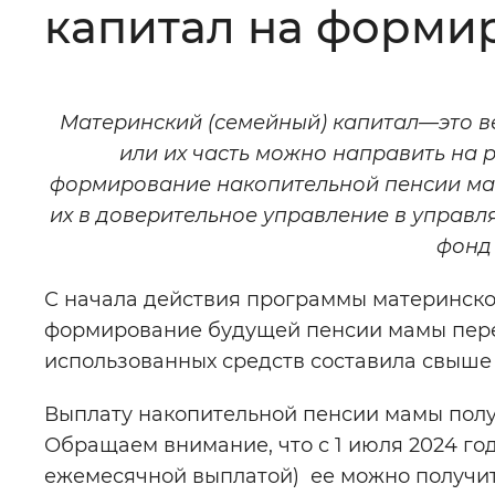
капитал на форми
Цвет сайта
:
Монохромный
Материнский (семейный) капитал—это ве
Изображения
:
Включены
или их часть можно направить на 
формирование накопительной пенсии мам
Звуковой ассистент
:
Воспроизв
их в доверительное управление в упра
фонд 
С начала действия программы материнског
формирование будущей пенсии мамы пере
Вернуть стандартные настройки
использованных средств составила свыше 
Выплату накопительной пенсии мамы полу
Обращаем внимание, что с 1 июля 2024 го
ежемесячной выплатой) ее можно получить