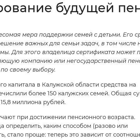
рование будущей пе
Инверсивный монохромный
Синий
сомая мера поддержки семей с детьми. Его с
Выключены
решение важных для семьи задач, в том числе 
ы. Для этого владелица сертификата может 
ести
Остановить
Повторить
вляющую компанию или негосударственный пе
по своему выбору.
о капитала в Калужской области средства на
числили более 150 калужских семей. Общая с
15,8 миллиона рублей.
чают при достижении пенсионного возраста.
да определить, каким способом (разово или
, стало проще: теперь это зависит от соотнош