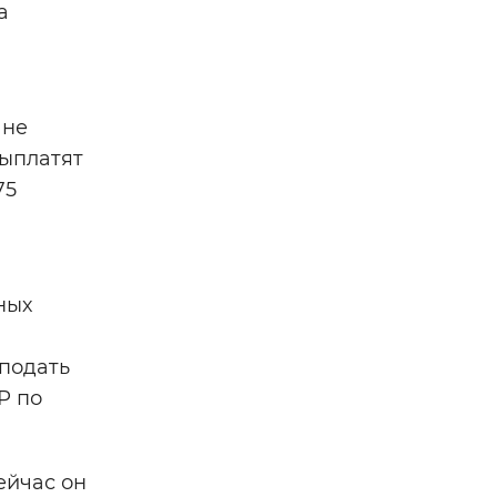
а
 не
выплатят
75
ных
подать
Р по
ейчас он