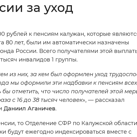
сии за уход
Инверсивный монохромный
Синий
00 рублей к пенсиям калужан, которые являютс
Выключены
та 80 лет, были им автоматически назначены
нда России. Всего получателями этой выплат
ести
Остановить
Повторить
5 тысяч инвалидов 1 группы.
ем из них, за кем был оформлен уход трудос
да мы оформили эти надбавки к пенсиям всех
ь бы отметить, что число получателей этой мер
за с 16 до 38 тысяч человек
», — рассказал
ти
Даниил Аганичев
.
енсии, то Отделение СФР по Калужской област
вки будут ежегодно индексироваться вместе с