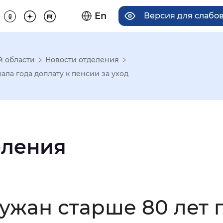
En
Версия для слабо
й области
Новости отделения
има отображения
ала года доплату к пенсии за уход
Увеличенный
Крупный
еления
асечками
мальный
Увеличенный
Большо
лужан старше 80 лет 