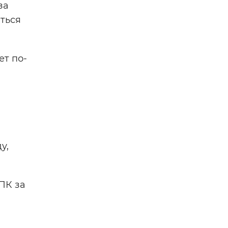
за
ться
ет по-
у,
ПК за