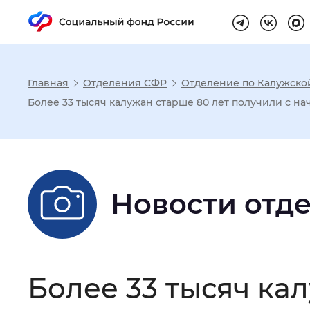
Главная
Отделения СФР
Отделение по Калужско
Настройка реж
Более 33 тысяч калужан старше 80 лет получили с нач
Размер шрифта
:
Стандартный
Новости отд
Шрифт
:
Без засечек
С з
Интервал между буквами
:
Нор
Более 33 тысяч ка