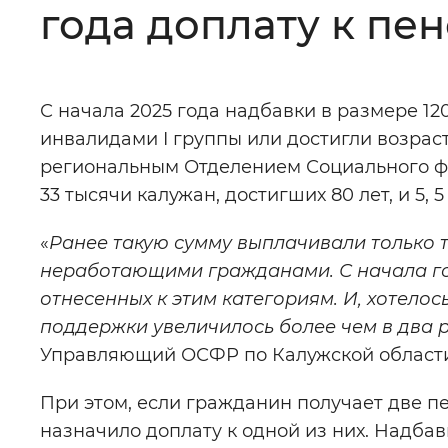
года доплату к пен
Цвет сайта
:
Монохромный
С начала 2025 года надбавки в размере 12
Изображения
:
Включены
инвалидами I группы или достигли возрас
региональным Отделением Социального фо
Звуковой ассистент
:
Воспроизв
33 тысячи калужан, достигших 80 лет, и 5, 
«
Ранее такую сумму выплачивали только т
неработающими гражданами. С начала го
отнесенных к этим категориям. И, хотелос
Вернуть стандартные настройки
поддержки увеличилось более чем в два ра
Управляющий ОСФР по Калужской облас
При этом, если гражданин получает две п
назначило доплату к одной из них. Надба