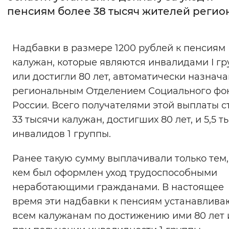
пенсиям более 38 тысяч жителей регио
Интервал между буквами
Нормальный
Увеличенный
Большо
Надбавки в размере 1200 рублей к пенсиям
калужан, которые являются инвалидами I г
Цвет сайта
или достигли 80 лет, автоматически назнач
Монохромный
Инверсивный монохромны
региональным Отделением Социального фо
России. Всего получателями этой выплаты с
Синий фон
33 тысячи калужан, достигших 80 лет, и 5,5 т
инвалидов 1 группы.
Изображения
Включены
Выключены
Ранее такую сумму выплачивали только тем,
кем был оформлен уход трудоспособными
Звуковой ассистент
неработающими гражданами. В настоящее
время эти надбавки к пенсиям устанавлива
Воспроизвести
Остановить
Повтори
всем калужанам по достижению ими 80 лет 