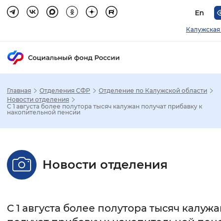
En
Калужская
Главная
Отделения СФР
Отделение по Калужской области
Зак
Новости отделения
С 1 августа более полутора тысяч калужан получат прибавку к
накопительной пенсии
Настройка режима отображения
Размер шрифта
Новости отделения
Стандартный
Увеличенный
Крупны
Шрифт
С 1 августа более полутора тысяч калужа
Без засечек
С засечками