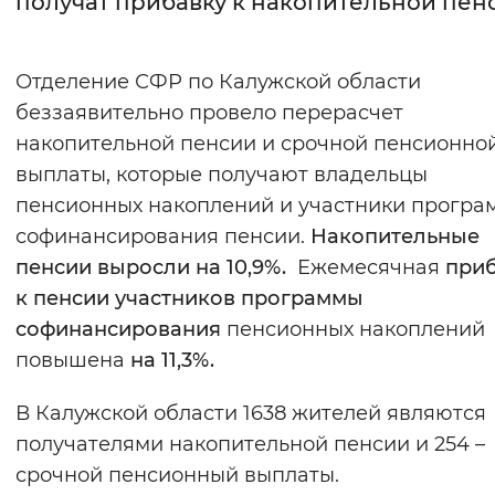
получат прибавку к накопительной пен
Интервал между буквами
Отделение СФР по Калужской области
Нормальный
Увеличенный
Большо
беззаявительно провело перерасчет
накопительной пенсии и срочной пенсионно
Цвет сайта
выплаты, которые получают владельцы
Монохромный
Инверсивный монохромны
пенсионных накоплений и участники прогр
Синий фон
софинансирования пенсии.
Накопительные
пенсии выросли на 10,9%.
Ежемесячная
при
Изображения
к пенсии участников программы
софинансирования
пенсионных накоплений
Включены
Выключены
повышена
на 11,3%.
Звуковой ассистент
В Калужской области 1638 жителей являются
Воспроизвести
Остановить
Повтори
получателями накопительной пенсии и 254 –
срочной пенсионный выплаты.