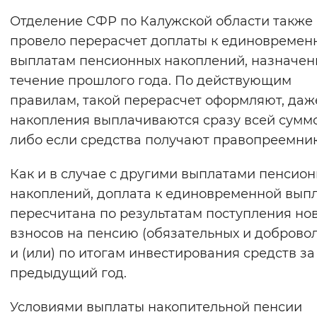
Вернуть стандартные настройки
Отделение СФР по Калужской области также
провело перерасчет доплаты к единовреме
выплатам пенсионных накоплений, назначен
течение прошлого года. По действующим
правилам, такой перерасчет оформляют, даж
накопления выплачиваются сразу всей сумм
либо если средства получают правопреемник
Как и в случае с другими выплатами пенсио
накоплений, доплата к единовременной вып
пересчитана по результатам поступления но
взносов на пенсию (обязательных и доброво
и (или) по итогам инвестирования средств за
предыдущий год.
Условиями выплаты накопительной пенсии