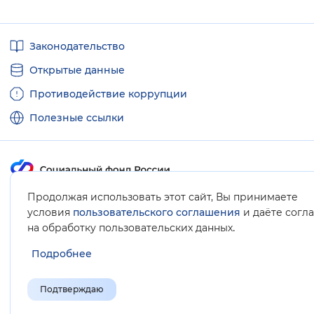
Полезные
Законодательство
ссылки
Открытые данные
Противодействие коррупции
Полезные ссылки
Продолжая использовать этот сайт, Вы принимаете
Карта сайта
условия
пользовательского соглашения
и даёте согл
.
на обработку пользовательских данных
Подробнее
Подтверждаю
© Социальный фонд России, 2008-2026