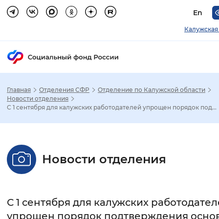
En
Калужская
Главная
Отделения СФР
Отделение по Калужской области
Зак
Новости отделения
С 1 сентября для калужских работодателей упрощен порядок под...
Настройка режима отображения
Размер шрифта
Новости отделения
Стандартный
Увеличенный
Крупны
Шрифт
С 1 сентября для калужских работодате
Без засечек
С засечками
упрощен порядок подтверждения осно