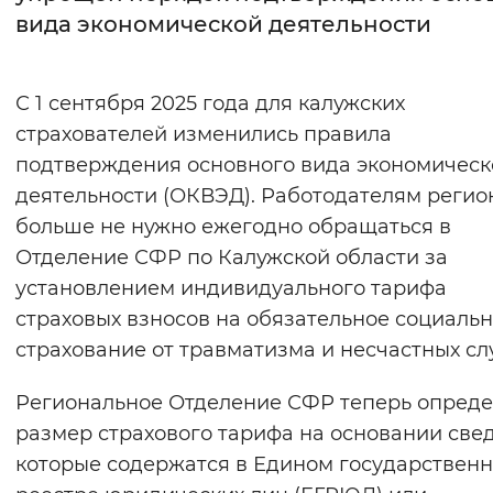
вида экономической деятельности
Интервал между буквами
Нормальный
Увеличенный
Большо
С 1 сентября 2025 года для калужских
страхователей изменились правила
Цвет сайта
подтверждения основного вида экономическ
Монохромный
Инверсивный монохромны
деятельности (ОКВЭД). Работодателям регио
больше не нужно ежегодно обращаться в
Синий фон
Отделение СФР по Калужской области за
установлением индивидуального тарифа
Изображения
страховых взносов на обязательное социаль
Включены
Выключены
страхование от травматизма и несчастных сл
Звуковой ассистент
Региональное Отделение СФР теперь опреде
размер страхового тарифа на основании све
Воспроизвести
Остановить
Повтори
которые содержатся в Едином государствен