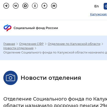
En
Калужская
Главная
Отделения СФР
Отделение по Калужской области
Зак
Новости отделения
Отделение Социального фонда по Калужской области назначило д.
Настройка режима отображения
Размер шрифта
Новости отделения
Стандартный
Увеличенный
Крупны
Шрифт
Отделение Социального фонда по Калу
Без засечек
С засечками
области назначило досрочно пенсии 29