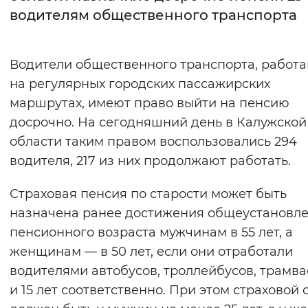
водителям общественного транспорта
Интервал между буквами
Нормальный
Увеличенный
Большо
Водители общественного транспорта, работ
на регулярных городских пассажирских
Цвет сайта
маршрутах, имеют право выйти на пенсию
Монохромный
Инверсивный монохромны
досрочно. На сегодняшний день в Калужской
области таким правом воспользовались 294
Синий фон
водителя, 217 из них продолжают работать.
Изображения
Страховая пенсия по старости может быть
Включены
Выключены
назначена ранее достижения общеустановл
пенсионного возраста мужчинам в 55 лет, а
Звуковой ассистент
женщинам — в 50 лет, если они отработали
водителями автобусов, троллейбусов, трамва
Воспроизвести
Остановить
Повтори
и 15 лет соответственно. При этом страховой 