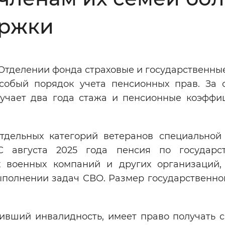
Инверсивный монохромный
Синий
ержки
Выключены
Отделении фонда страховые и государственные
собый порядок учета пенсионных прав. За 
ести
Остановить
Повторить
лучает два года стажа и пенсионные коэффи
дельных категорий ветеранов специальной
С августа 2025 года пенсия по государс
 военных компаний и других организаций,
полнении задач СВО. Размер государственно
чивший инвалидность, имеет право получать с