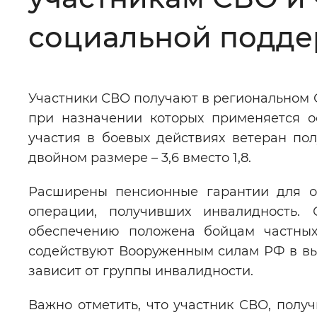
Цвет сайта
:
Монохромный
социальной подд
Изображения
:
Включены
Участники СВО получают в региональном 
при назначении которых применяется о
Звуковой ассистент
:
Воспроизв
участия в боевых действиях ветеран по
двойном размере – 3,6 вместо 1,8.
Расширены пенсионные гарантии для от
операции, получивших инвалидность. 
Вернуть стандартные настройки
обеспечению положена бойцам частных
содействуют Вооруженным силам РФ в вы
зависит от группы инвалидности.
Важно отметить, что участник СВО, полу