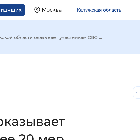
видящих
Москва
Калужская область
кой области оказывает участникам СВО ...
оказывает
й
ее 20 мер