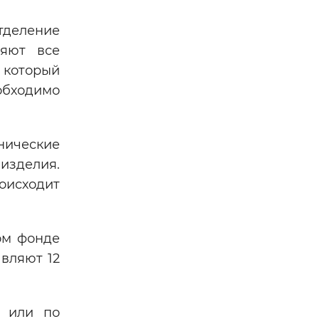
тделение
ляют все
 который
обходимо
нические
изделия.
оисходит
ом фонде
вляют 12
ы или по