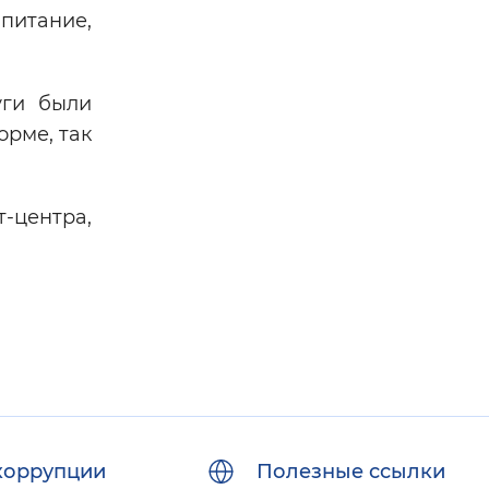
питание,
уги были
орме, так
т-центра,
коррупции
Полезные ссылки