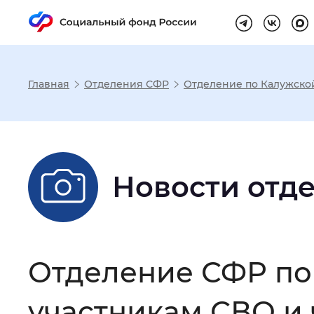
Главная
Отделения СФР
Отделение по Калужско
Настройка реж
Размер шрифта
:
Стандартный
Новости отд
Шрифт
:
Без засечек
С з
Отделение СФР по
Интервал между буквами
:
Нор
участникам СВО и 