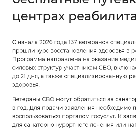
Цвет сайта
:
Монохромный
центрах реабилит
Изображения
:
Включены
С начала 2026 года 137 ветеранов специа
прошли курс восстановления здоровья в 
Звуковой ассистент
:
Воспроизв
Программа направлена на оказание меди
силовых структур участникам СВО, включ
до 21 дня, а также специализированную ре
здоровья.
Вернуть стандартные настройки
Ветераны СВО могут обратиться за санат
в год. Для подачи заявления необходимо 
воспользоваться порталом госуслуг. К за
для санаторно-курортного лечения или на