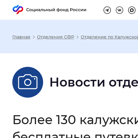
Главная
Отделения СФР
Отделение по Калужско
Настройка реж
Размер шрифта
:
Стандартный
Новости отд
Шрифт
:
Без засечек
С з
Более 130 калужск
Интервал между буквами
:
Нор
бесплатные путевк