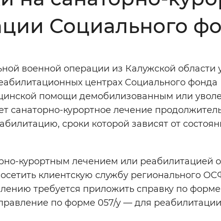
Инверсивный монохромный
Синий
ации Социального ф
Выключены
льной военной операции из Калужской области
реабилитационных центрах Социального фонда 
ести
Остановить
Повторить
цинской помощи демобилизованным или увол
ает санаторно-курортное лечение продолжител
абилитацию, сроки которой зависят от состоян
орно-курортным лечением или реабилитацией 
посетить клиентскую службу регионального ОС
явлению требуется приложить справку по форме
правление по форме 057/у — для реабилитации