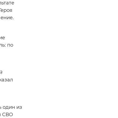
льтате
Героя
чение.
ие
ь: по
й
казал
ь один из
м СВО