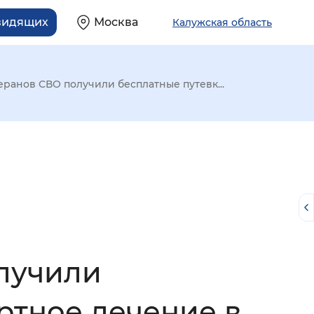
видящих
Москва
Калужская область
еранов СВО получили бесплатные путевк...
олучили
й
ртное лечение в