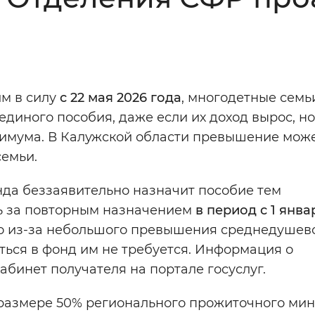
Инверсивный монохромный
Синий
Выключены
им в силу
с 22 мая 2026 года
, многодетные семь
единого пособия, даже если их доход вырос, но
ести
Остановить
Повторить
нимума. В Калужской области превышение мож
семьи.
да беззаявительно назначит пособие тем
ь за повторным назначением
в период с 1 янва
ко из-за небольшого превышения среднедушев
ться в фонд им не требуется. Информация о
абинет получателя на портале госуслуг.
в размере 50% регионального прожиточного ми