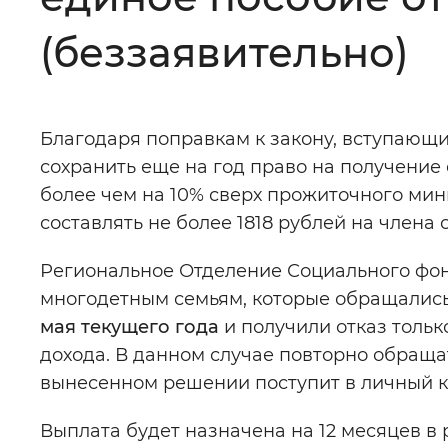
Цвет сайта
:
Монохромный
(беззаявительно)
Изображения
:
Включены
Благодаря поправкам к закону, вступающ
сохранить еще на год право на получение 
Звуковой ассистент
:
Воспроизв
более чем на 10% сверх прожиточного ми
составлять не более 1818 рублей на члена 
Региональное Отделение Социального фон
многодетным семьям, которые обращалис
Вернуть стандартные настройки
мая текущего года
и получили отказ толь
дохода. В данном случае повторно обраща
вынесенном решении поступит в личный к
Выплата будет назначена на 12 месяцев 