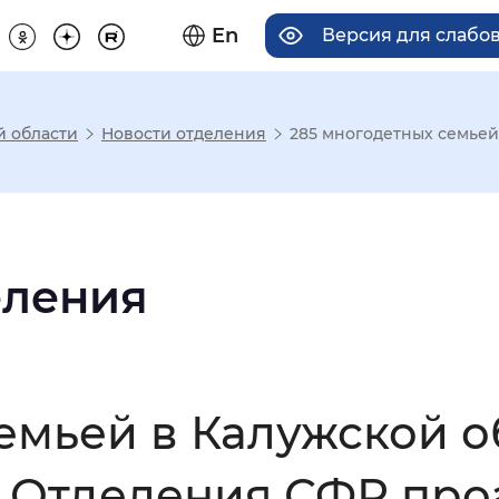
En
Версия для слабо
й области
Новости отделения
285 многодетных семьей 
има отображения
Увеличенный
Крупный
еления
асечками
емьей в Калужской о
мальный
Увеличенный
Большо
т Отделения СФР про