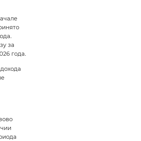
начале
ринято
ода.
зу за
026 года.
 дохода
ле
зово
ичии
ериода