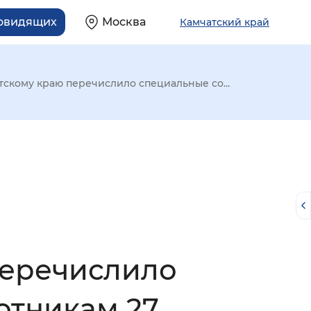
бовидящих
Москва
Камчатский край
скому краю перечислило специальные со...
перечислило
й
отникам 27