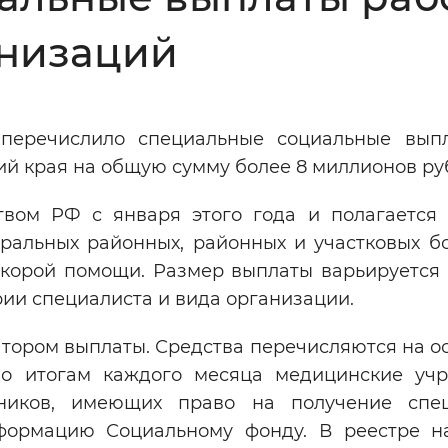
Инверсивный монохромный
Синий
низаций
Выключены
перечислило специальные социальные вып
ий края на общую сумму более 8 миллионов ру
ести
Остановить
Повторить
твом РФ с января этого года и полагается
ральных районных, районных и участковых бо
корой помощи. Размер выплаты варьируется о
ории специалиста и вида организации.
тором выплаты. Средства перечисляются на о
По итогам каждого месяца медицинские уч
ников, имеющих право на получение спе
формацию Социальному фонду. В реестре н