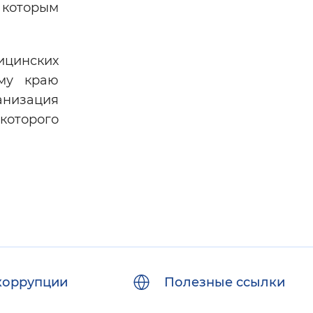
 которым
ицинских
ому краю
анизация
которого
коррупции
Полезные ссылки