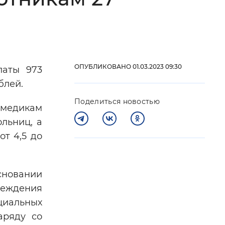
 фон
ОПУБЛИКОВАНО 01.03.2023 09:30
латы 973
блей.
Поделиться новостью
 медикам
льниц, а
т 4,5 до
Закрыть
сновании
реждения
циальных
аряду со