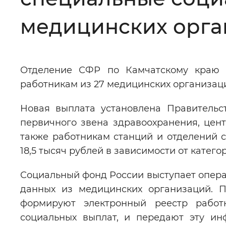
Цвет сайта
:
Монохромный
медицинских орга
Изображения
:
Включены
Отделение СФР по Камчатскому краю 
работникам из 27 медицинских организац
Звуковой ассистент
:
Воспроизв
Новая выплата установлена Правительс
первичного звена здравоохранения, цент
также работникам станций и отделений с
18,5 тысяч рублей в зависимости от катег
Вернуть стандартные настройки
Социальный фонд России выступает опера
данных из медицинских организаций. 
формируют электронный реестр работ
социальных выплат, и передают эту ин