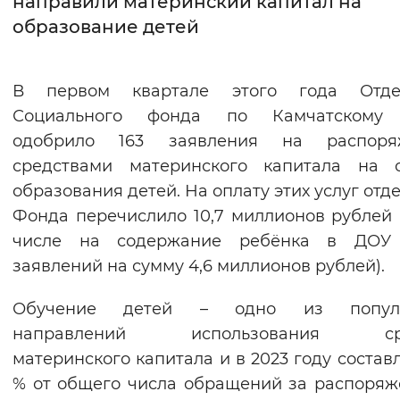
направили материнский капитал на
образование детей
Интервал между буквами
Нормальный
Увеличенный
Большо
В первом квартале этого года Отде
Социального фонда по Камчатскому
Цвет сайта
одобрило 163 заявления на распоря
Монохромный
Инверсивный монохромны
средствами материнского капитала на о
Синий фон
образования детей. На оплату этих услуг отд
Фонда перечислило 10,7 миллионов рублей 
Изображения
числе на содержание ребёнка в ДОУ
заявлений на сумму 4,6 миллионов рублей).
Включены
Выключены
Обучение детей – одно из попул
Звуковой ассистент
направлений использования сре
Воспроизвести
Остановить
Повтори
материнского капитала и в 2023 году составл
% от общего числа обращений за распоря