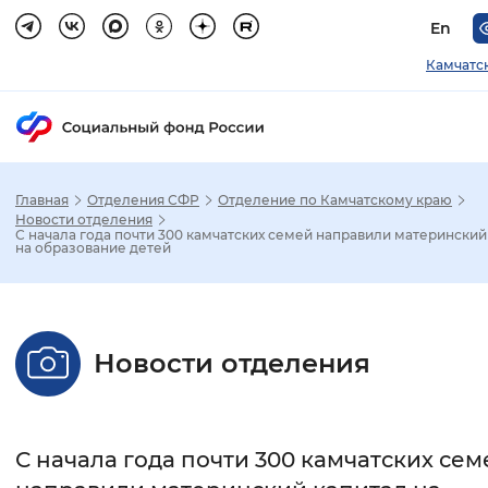
En
Камчатс
Главная
Отделения СФР
Отделение по Камчатскому краю
Зак
Новости отделения
С начала года почти 300 камчатских семей направили материнский
на образование детей
Настройка режима отображения
Размер шрифта
Новости отделения
Стандартный
Увеличенный
Крупны
Шрифт
С начала года почти 300 камчатских сем
Без засечек
С засечками