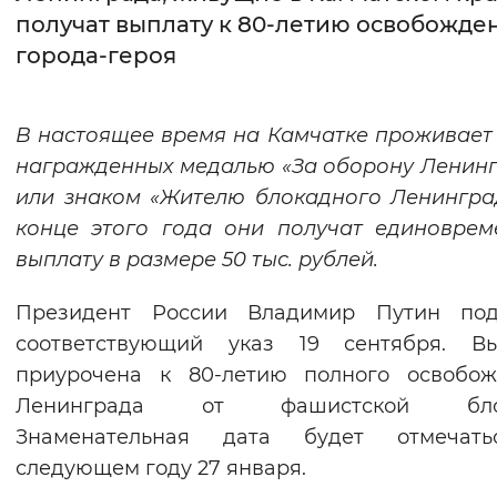
получат выплату к 80-летию освобожде
Интервал между буквами
города-героя
Нормальный
Увеличенный
Большо
В настоящее время на Камчатке проживает 
Цвет сайта
награжденных медалью «За оборону Ленин
Монохромный
Инверсивный монохромны
или знаком «Жителю блокадного Ленингра
конце этого года они получат единовре
Синий фон
выплату в размере 50 тыс. рублей.
Изображения
Президент России Владимир Путин под
Включены
Выключены
соответствующий указ 19 сентября. Вы
приурочена к 80-летию полного освобож
Звуковой ассистент
Ленинграда от фашистской блок
Знаменательная дата будет отмечат
Воспроизвести
Остановить
Повтори
следующем году 27 января.