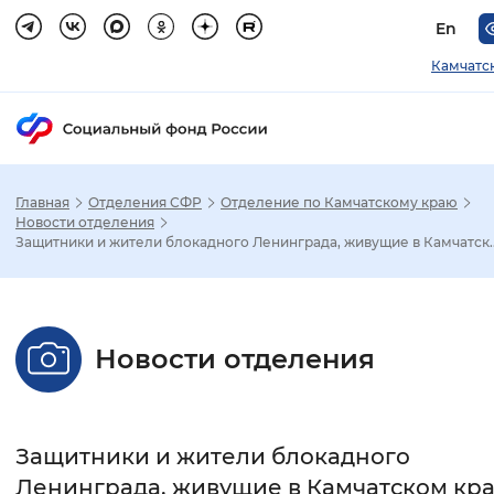
En
Камчатс
Главная
Отделения СФР
Отделение по Камчатскому краю
Зак
Новости отделения
Защитники и жители блокадного Ленинграда, живущие в Камчатск..
Настройка режима отображения
Размер шрифта
Новости отделения
Стандартный
Увеличенный
Крупны
Шрифт
Защитники и жители блокадного
Без засечек
С засечками
Ленинграда, живущие в Камчатском кра