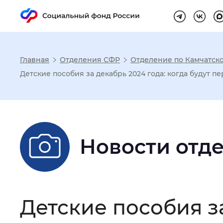
Главная
Отделения СФР
Отделение по Камчатск
Настройка реж
Детские пособия за декабрь 2024 года: когда будут 
Размер шрифта
:
Стандартный
Новости отд
Шрифт
:
Без засечек
С з
Интервал между буквами
:
Нор
Детские пособия за