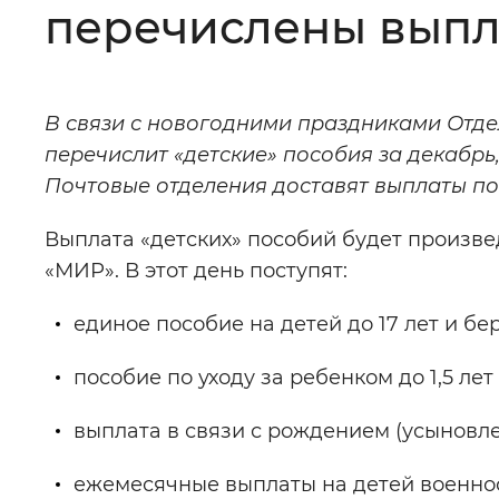
перечислены выпл
Цвет сайта
:
Монохромный
В связи с новогодними праздниками Отд
Изображения
:
Включены
перечислит «детские» пособия за декабрь,
Почтовые отделения доставят выплаты по
Звуковой ассистент
:
Воспроизв
Выплата «детских» пособий будет произв
«МИР». В этот день поступят:
единое пособие на детей до 17 лет и 
Вернуть стандартные настройки
пособие по уходу за ребенком до 1,5 
выплата в связи с рождением (усыновле
ежемесячные выплаты на детей военно