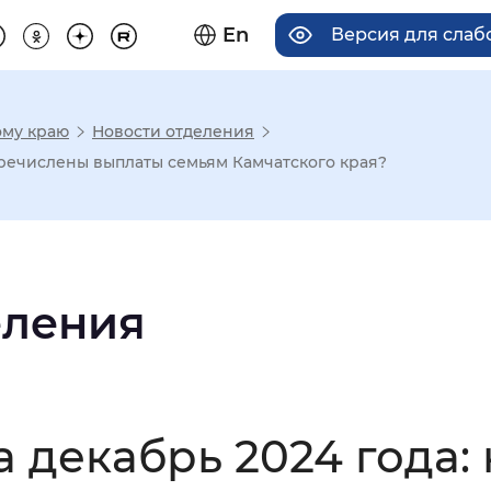
En
Версия для сла
ому краю
Новости отделения
има отображения
перечислены выплаты семьям Камчатского края?
Увеличенный
Крупный
еления
асечками
мальный
Увеличенный
Большо
 декабрь 2024 года: 