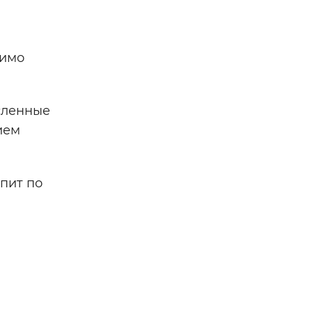
димо
исленные
ием
пит по