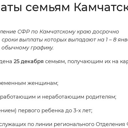
аты семьям Камчатск
Инверсивный монохромный
Синий
еление СФР по Камчатскому краю досрочно
Выключены
 сроки выплаты которых выпадают на 1 – 8 янв
 обычному графику.
ести
Остановить
Повторить
едена
25 декабря
семьям, получающим их на ка
беременным женщинам;
лет работающим и неработающим родителям;
нием) первого ребенка до 3-х лет;
служащих по линии регионального Отделения 