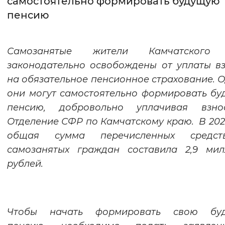
самостоятельно формировать будущую
пенсию
Интервал между буквами
Нормальный
Увеличенный
Большо
Самозанятые жители Камчатского
законодательно освобождены от уплаты в
Цвет сайта
на обязательное пенсионное страхование. 
Монохромный
Инверсивный монохромны
они могут самостоятельно формировать б
Синий фон
пенсию, добровольно уплачивая взн
Отделение СФР по Камчатскому краю. В 202
Изображения
общая сумма перечисленных средс
самозанятых граждан составила 2,9 мил
Включены
Выключены
рублей.
Звуковой ассистент
Воспроизвести
Остановить
Повтори
Чтобы начать формировать свою бу