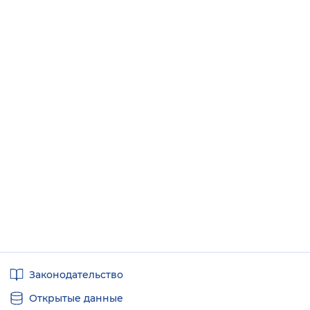
Полезные
Законодательство
ссылки
Открытые данные