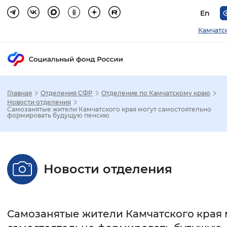
En
Камчатс
Главная
Отделения СФР
Отделение по Камчатскому краю
Зак
Новости отделения
Самозанятые жители Камчатского края могут самостоятельно
формировать будущую пенсию
Настройка режима отображения
Размер шрифта
Новости отделения
Стандартный
Увеличенный
Крупны
Шрифт
Самозанятые жители Камчатского края 
Без засечек
С засечками