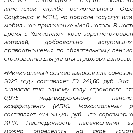
пенсию, необходимо подать заявле
Вернуть стандартные настройки
клиентской службе регионального Отде
Соцфонда, в МФЦ, на портале госуслуг или
мобильное приложение «Мой налог». В нас
время в Камчатском крае зарегистрирован
жителей, добровольно вступивш
правоотношения по обязательному пенси
страхованию для уплаты страховых взносов.
«Минимальный размер взносов для самозан
2025 году составляет 59 241,60 руб. Эта
эквивалентна одному году страхового с
0,975 индивидуальному пенсион
коэффициенту (ИПК). Максимальный р
составляет 473 932,80 руб., что соразмерно
ИПК. Периодичность перечисления вз
можно определять на свое усмотр