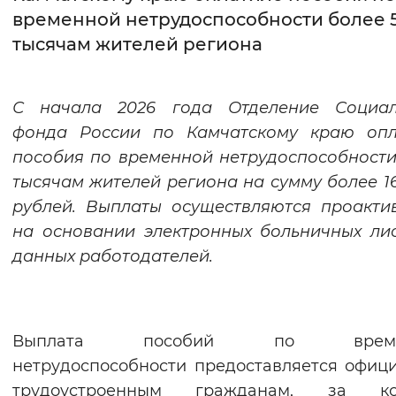
временной нетрудоспособности более 
Интервал между буквами
тысячам жителей региона
Нормальный
Увеличенный
Большо
С начала 2026 года Отделение Социал
Цвет сайта
фонда России по Камчатскому краю опл
Монохромный
Инверсивный монохромны
пособия по временной нетрудоспособности
тысячам жителей региона на сумму более 16
Синий фон
рублей. Выплаты осуществляются проакт
на основании электронных больничных ли
Изображения
данных работодателей.
Включены
Выключены
Звуковой ассистент
Выплата пособий по време
Воспроизвести
Остановить
Повтори
нетрудоспособности предоставляется офиц
трудоустроенным гражданам, за ко