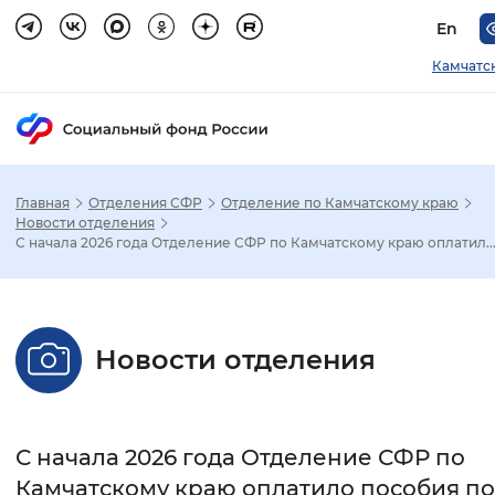
En
Камчатс
Главная
Отделения СФР
Отделение по Камчатскому краю
Зак
Новости отделения
С начала 2026 года Отделение СФР по Камчатскому краю оплатил..
Настройка режима отображения
Размер шрифта
Новости отделения
Стандартный
Увеличенный
Крупны
Шрифт
С начала 2026 года Отделение СФР по
Без засечек
С засечками
Камчатскому краю оплатило пособия по