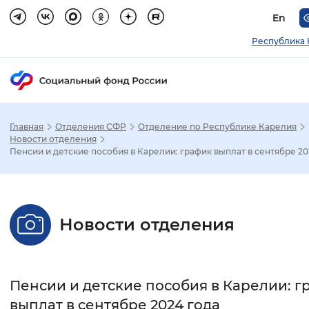
En
Республика 
Главная
Отделения СФР
Отделение по Республике Карелия
Зак
Новости отделения
Пенсии и детские пособия в Карелии: график выплат в сентябре 20
Настройка режима отображения
Размер шрифта
Новости отделения
Стандартный
Увеличенный
Крупны
Шрифт
Пенсии и детские пособия в Карелии: г
Без засечек
С засечками
выплат в сентябре 2024 года