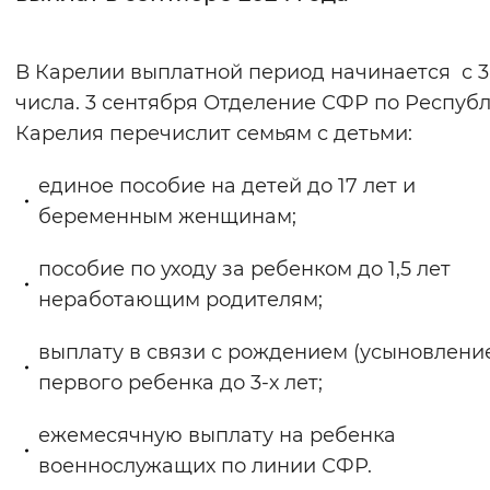
Интервал между буквами
В Карелии выплатной период начинается с 3
Нормальный
Увеличенный
Большо
числа. 3 сентября Отделение СФР по Респуб
Карелия перечислит семьям с детьми:
Цвет сайта
единое пособие на детей до 17 лет и
Монохромный
Инверсивный монохромны
беременным женщинам;
Синий фон
пособие по уходу за ребенком до 1,5 лет
Изображения
неработающим родителям;
Включены
Выключены
выплату в связи с рождением (усыновлени
первого ребенка до 3-х лет;
Звуковой ассистент
Воспроизвести
Остановить
Повтори
ежемесячную выплату на ребенка
военнослужащих по линии СФР.