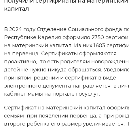
получили сертификаты на материнский
капитал
Интервал между буквами
Нормальный
Увеличенный
Большо
В 2024 году Отделение Социального фонда п
Республике Карелия оформило 2750 сертифи
Цвет сайта
на материнский капитал. Из них 1603 сертифи
Монохромный
Инверсивный монохромны
на первенца. Сертификаты оформляются
Синий фон
проактивно, то есть родителям новорожден
детей не нужно никуда обращаться. Уведомл
Изображения
принятом решении и сертификат в виде
электронного документа направляется в ли
Включены
Выключены
кабинет мамы на портале госуслуг.
Звуковой ассистент
Сертификат на материнский капитал оформл
Воспроизвести
Остановить
Повтори
семьям при появлении первенца, а при рож
второго ребенка его размер увеличивается.