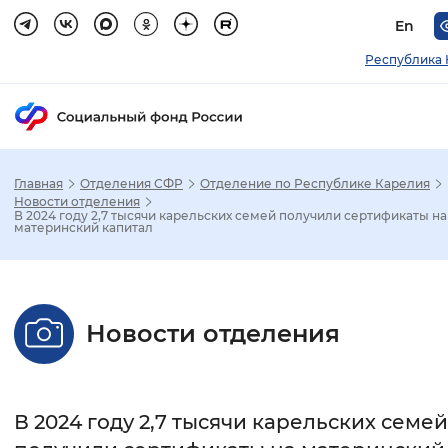
En
Республика 
Главная
Отделения СФР
Отделение по Республике Карелия
Зак
Новости отделения
В 2024 году 2,7 тысячи карельских семей получили сертификаты на
материнский капитал
Настройка режима отображения
Размер шрифта
Новости отделения
Стандартный
Увеличенный
Крупны
Шрифт
В 2024 году 2,7 тысячи карельских семей
Без засечек
С засечками