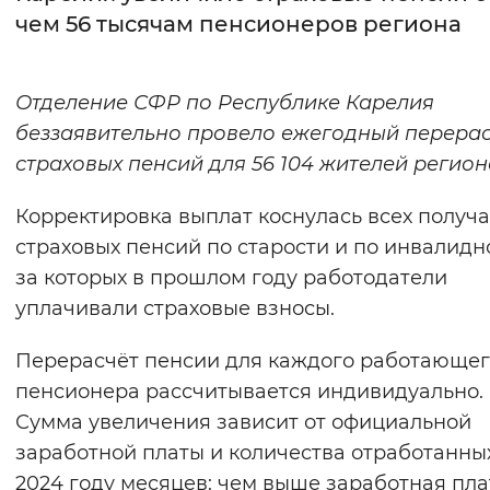
чем 56 тысячам пенсионеров региона
Интервал между буквами
Нормальный
Увеличенный
Большо
Отделение СФР по Республике Карелия
беззаявительно провело ежегодный перера
Цвет сайта
страховых пенсий для 56 104 жителей регион
Монохромный
Инверсивный монохромны
Корректировка выплат коснулась всех получ
Синий фон
страховых пенсий по старости и по инвалидн
за которых в прошлом году работодатели
Изображения
уплачивали страховые взносы.
Включены
Выключены
Перерасчёт пенсии для каждого работающе
пенсионера рассчитывается индивидуально.
Звуковой ассистент
Сумма увеличения зависит от официальной
Воспроизвести
Остановить
Повтори
заработной платы и количества отработанны
2024 году месяцев: чем выше заработная пла