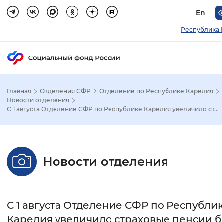
En
Республика 
Главная
Отделения СФР
Отделение по Республике Карелия
Зак
Новости отделения
С 1 августа Отделение СФР по Республике Карелия увеличило ст...
Настройка режима отображения
Размер шрифта
Новости отделения
Стандартный
Увеличенный
Крупны
Шрифт
С 1 августа Отделение СФР по Республи
Без засечек
С засечками
Карелия увеличило страховые пенсии 