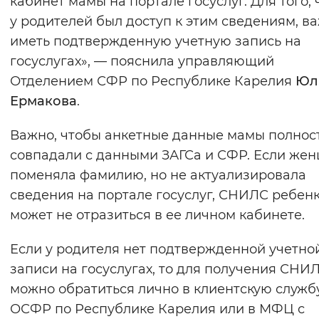
кабинет мамы на портале госуслуг. Для того,
Вернуть стандартные настройки
у родителей был доступ к этим сведениям, в
иметь подтвержденную учетную запись на
госуслугах», — пояснила управляющий
Отделением СФР по Республике Карелия
Юл
Ермакова
.
Важно, чтобы анкетные данные мамы полнос
совпадали с данными ЗАГСа и СФР. Если же
поменяла фамилию, но не актуализировала
сведения на портале госуслуг, СНИЛС ребен
может не отразиться в ее личном кабинете.
Если у родителя нет подтвержденной учетно
записи на госуслугах, то для получения СНИ
можно обратиться лично в клиентскую служб
ОСФР по Республике Карелия или в МФЦ с