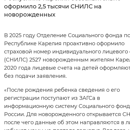
оформило 2,5 тысячи СНИЛС на
Интервал между буквами
новорожденных
Нормальный
Увеличенный
Большо
В 2025 году Отделение Социального фонда п
Цвет сайта
Республике Карелия проактивно оформило
Монохромный
Инверсивный монохромны
страховой номер индивидуального лицевого 
(СНИЛС) 2527 новорожденным жителям Карел
Синий фон
2020 года лицевые счета на детей оформляю
без подачи заявления.
Изображения
Включены
Выключены
«После рождения ребенка сведения о его
регистрации поступают из ЗАГСа в
Звуковой ассистент
информационную систему Социального фонд
России. Для новорожденного открывается С
Воспроизвести
Остановить
Повтори
после чего данные об этом направляются в 