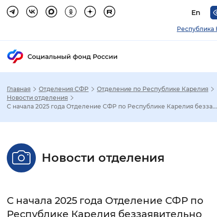
En
Республика 
Главная
Отделения СФР
Отделение по Республике Карелия
Зак
Новости отделения
С начала 2025 года Отделение СФР по Республике Карелия безза...
Настройка режима отображения
Размер шрифта
Новости отделения
Стандартный
Увеличенный
Крупны
Шрифт
С начала 2025 года Отделение СФР по
Без засечек
С засечками
Республике Карелия беззаявительно