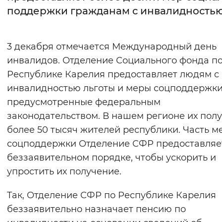
поддержки гражданам c инвалидность
Интервал между буквами
Нормальный
Увеличенный
Большо
3 декабря отмечается Международный день
инвалидов. Отделение Социального фонда п
Цвет сайта
Республике Карелия предоставляет людям с
Монохромный
Инверсивный монохромны
инвалидностью льготы и меры соцподдержки
предусмотренные федеральным
Синий фон
законодательством. В нашем регионе их пол
более 50 тысяч жителей республики. Часть м
Изображения
соцподдержки Отделение СФР предоставляе
Включены
Выключены
беззаявительном порядке, чтобы ускорить и
упростить их получение.
Звуковой ассистент
Так, Отделение СФР по Республике Карелия
Воспроизвести
Остановить
Повтори
беззаявительно назначает пенсию по