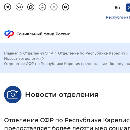
En
Республика 
Главная
Отделения СФР
Отделение по Республике Карелия
Зак
Новости отделения
Отделение СФР по Республике Карелия предоставляет более деся.
Настройка режима отображения
Размер шрифта
Новости отделения
Стандартный
Увеличенный
Крупны
Шрифт
Отделение СФР по Республике Карелия
Без засечек
С засечками
предоставляет более десяти мер социа