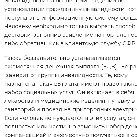
инвалидности на основании сведений об
Вернуть стандартные настройки
установлении гражданину инвалидности, ко
поступают в информационную систему фонда
Человеку необходимо только выбрать способ
доставки, заполнив заявление на портале го
либо обратившись в клиентскую службу СФР.
Также беззаявительно устанавливается
ежемесячная денежная выплата (ЕДВ). Её р
зависит от группы инвалидности. Те, кому
назначена такая выплата, имеют право также
набор социальных услуг. Он включает в себя
лекарства и медицинские изделия, путевку в
санаторий и проезд на пригородных электрич
Если человек не нуждается в этих услугах, он
полностью или частично заменить набор де
компенсацией и ежемесячно получать ее в с