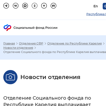
En
Республика 
Главная
Отделения СФР
Отделение по Республике Карелия
Зак
Новости отделения
Отделение Социального фонда по Республике Карелия выплачивае
Настройка режима отображения
Размер шрифта
Новости отделения
Стандартный
Увеличенный
Крупны
Шрифт
Отделение Социального фонда по
Без засечек
С засечками
Республике Карелия выплачивает