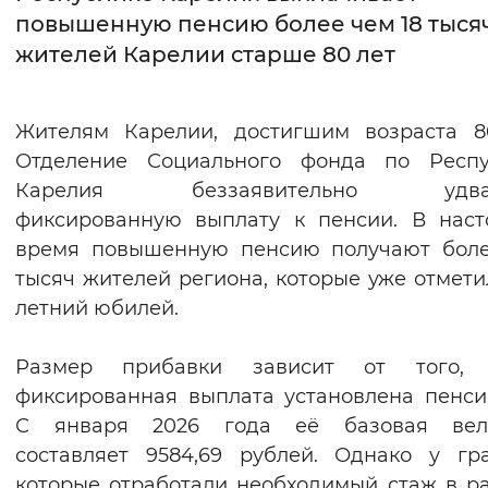
повышенную пенсию более чем 18 тыся
Интервал между буквами
жителей Карелии старше 80 лет
Нормальный
Увеличенный
Большо
Жителям Карелии, достигшим возраста 8
Цвет сайта
Отделение Социального фонда по Респу
Монохромный
Инверсивный монохромны
Карелия беззаявительно удваи
фиксированную выплату к пенсии. В нас
Синий фон
время повышенную пенсию получают боле
тысяч жителей региона, которые уже отмети
Изображения
летний юбилей.
Включены
Выключены
Размер прибавки зависит от того, 
Звуковой ассистент
фиксированная выплата установлена пенси
С января 2026 года её базовая вел
Воспроизвести
Остановить
Повтори
составляет 9584,69 рублей. Однако у гр
которые отработали необходимый стаж в р