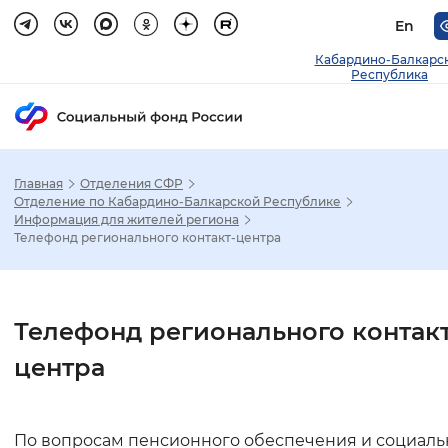
En
Кабардино-Балкарс
Республика
Главная
Отделения СФР
Зак
Отделение по Кабардино-Балкарской Республике
Информация для жителей региона
Телефонд регионального контакт-центра
Настройка режима отображения
Размер шрифта
Телефонд регионального контакт
Стандартный
Увеличенный
Крупны
центра
Шрифт
Без засечек
С засечками
По вопросам пенсионного обеспечения и социаль