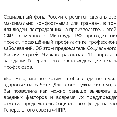
Интервал между буквами
Социальный фонд России стремится сделать все
Нормальный
Увеличенный
Большо
максимально комфортными для граждан, в том
для людей, пострадавших на производстве. С это
Цвет сайта
СФР совместно с Минтруда РФ проводит пи
проект, посвящённый профилактике профессион
Монохромный
Инверсивный монохромны
заболеваний. Об этом председатель Социальног
России Сергей Чирков рассказал 11 апреля 
Синий фон
заседания Генерального совета Федерации неза
профсоюзов.
Изображения
«Конечно, мы все хотим, чтобы люди не терял
Включены
Выключены
здоровье на работе. Для этого нужна система, 
бы позволила как можно раньше выявлять в
Звуковой ассистент
вредных факторов и вовремя их предупрежда
отметил председатель Социального фонда на за
Воспроизвести
Остановить
Повтори
Генерального совета ФНПР.