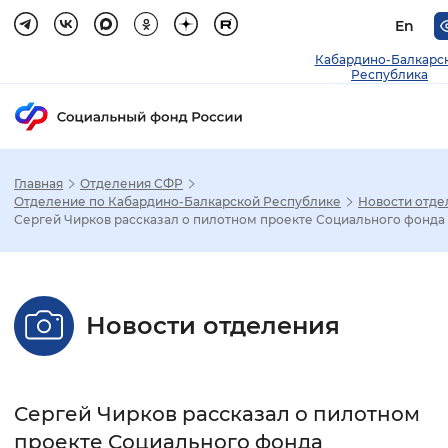
En
Кабардино-Балкарс
Республика
Главная
Отделения СФР
Зак
Отделение по Кабардино-Балкарской Республике
Новости отде
Сергей Чирков рассказал о пилотном проекте Социального фонда
Настройка режима отображения
Размер шрифта
Новости отделения
Стандартный
Увеличенный
Крупны
Шрифт
Сергей Чирков рассказал о пилотном
Без засечек
С засечками
проекте Социального фонда