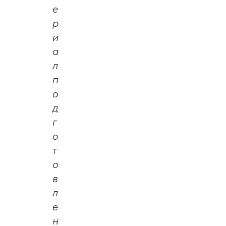
е
р
и
а
л
п
о
д
г
о
т
о
в
л
е
н