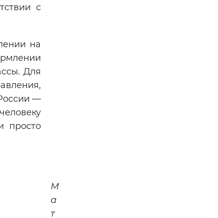
тствии с
лении на
ормлении
ссы. Для
равления,
 России —
человеку
и просто
М
а
т