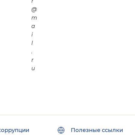
r
@
m
a
i
l
.
r
u
коррупции
Полезные ссылки