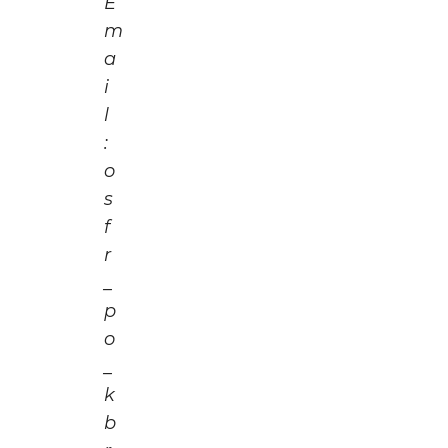
E
m
a
i
l
:
o
s
f
r
_
p
o
_
k
b