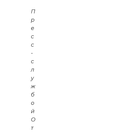
П
р
е
с
с
-
с
л
у
ж
б
о
й
О
т