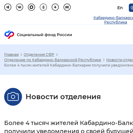
En
Кабардино-Балкарс
Республика
Главная
Отделения СФР
Зак
Отделение по Кабардино-Балкарской Республике
Новости отде
Более 4 тысяч жителей Кабардино-Балкарии получили уведомлени
Настройка режима отображения
Размер шрифта
Новости отделения
Стандартный
Увеличенный
Крупны
Шрифт
Более 4 тысяч жителей Кабардино-Бал
Без засечек
С засечками
получили уведомления о своей будуще