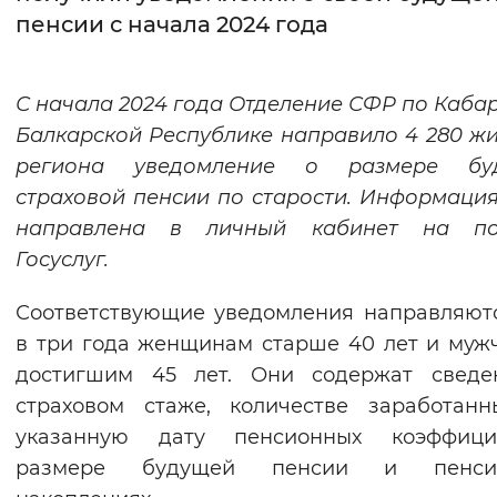
пенсии с начала 2024 года
Интервал между буквами
Нормальный
Увеличенный
Большо
С начала 2024 года Отделение СФР по Каба
Балкарской Республике направило 4 280 ж
Цвет сайта
региона уведомление о размере бу
Монохромный
Инверсивный монохромны
страховой пенсии по старости. Информаци
направлена в личный кабинет на по
Синий фон
Госуслуг.
Изображения
Соответствующие уведомления направляют
Включены
Выключены
в три года женщинам старше 40 лет и муж
достигшим 45 лет. Они содержат сведе
Звуковой ассистент
страховом стаже, количестве заработан
указанную дату пенсионных коэффицие
Воспроизвести
Остановить
Повтори
размере будущей пенсии и пенси