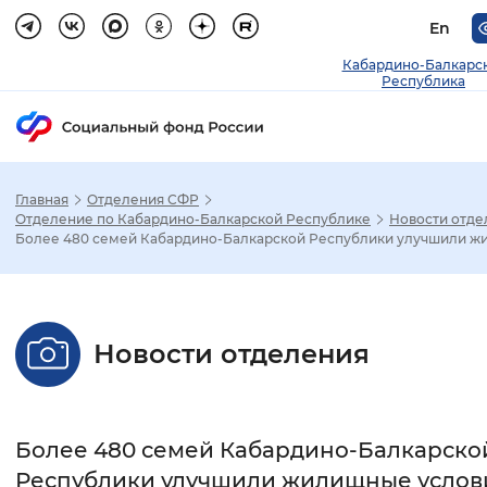
En
Кабардино-Балкарс
Республика
Главная
Отделения СФР
Зак
Отделение по Кабардино-Балкарской Республике
Новости отде
Более 480 семей Кабардино-Балкарской Республики улучшили жил
Настройка режима отображения
Размер шрифта
Новости отделения
Стандартный
Увеличенный
Крупны
Шрифт
Более 480 семей Кабардино-Балкарско
Без засечек
С засечками
Республики улучшили жилищные услов