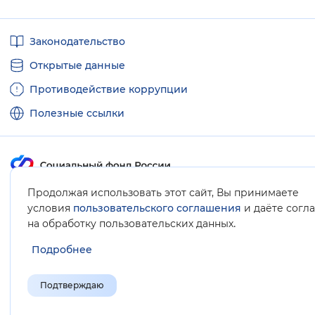
Полезные
Законодательство
ссылки
Открытые данные
Противодействие коррупции
Полезные ссылки
Продолжая использовать этот сайт, Вы принимаете
Карта сайта
условия
пользовательского соглашения
и даёте согл
.
на обработку пользовательских данных
Подробнее
Подтверждаю
© Социальный фонд России, 2008-2026