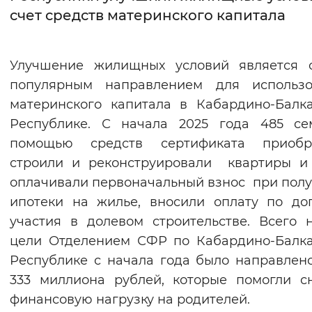
счет средств материнского капитала
Интервал между буквами
Нормальный
Увеличенный
Большо
Улучшение жилищных условий является 
популярным направлением для использо
Цвет сайта
материнского капитала в Кабардино-Балк
Монохромный
Инверсивный монохромны
Республике. С начала 2025 года 485 се
помощью средств сертификата приобре
Синий фон
строили и реконструировали квартиры и
оплачивали первоначальный взнос при пол
Изображения
ипотеки на жилье, вносили оплату по до
Включены
Выключены
участия в долевом строительстве. Всего 
цели Отделением СФР по Кабардино-Балк
Звуковой ассистент
Республике с начала года было направлен
Воспроизвести
Остановить
Повтори
333 миллиона рублей, которые помогли с
финансовую нагрузку на родителей.